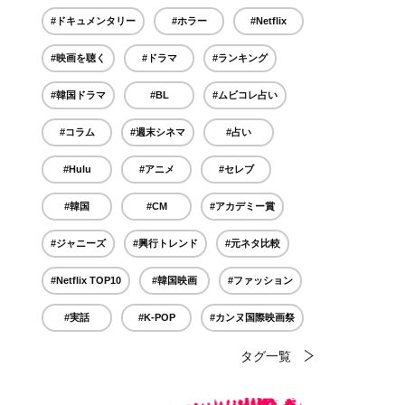
#ドキュメンタリー
#ホラー
#Netflix
#映画を聴く
#ドラマ
#ランキング
#韓国ドラマ
#BL
#ムビコレ占い
#コラム
#週末シネマ
#占い
#Hulu
#アニメ
#セレブ
#韓国
#CM
#アカデミー賞
#ジャニーズ
#興行トレンド
#元ネタ比較
#Netflix TOP10
#韓国映画
#ファッション
#実話
#K-POP
#カンヌ国際映画祭
タグ一覧