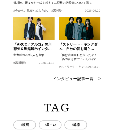
沢村玲、親友から一線を越えて…理想の恋愛像について語る
#今から、親友やめようか。
#沢村玲
2026.06.20
『ARCO／アルコ』黒川
『ストリート・キングダ
想矢＆堀越麗禾インタビ
ム 自分の音を鳴ら
ュー
せ。』峯田和伸、若葉竜
実力派の若手2人を直撃
「俺は吉岡里帆と走ったぞ！」
也、吉岡里帆インタビュ
「あの音はすごい」それぞれの
ー
#黒川想矢
2026.04.18
忘れがたいシーンとは？
#ストリート・キングダム 自分の音を鳴らせ。
2026.03.20
インタビュー記事一覧
TAG
#映画
#星占い
#韓流