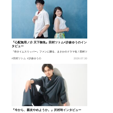
『心配無用ノ介 天下御免』田村ツトム×沙倉ゆうのイン
タビュー
『侍タイムスリッパー』ファンに贈る、まさかのドラマ化！田村ツトム×沙倉ゆうのが語
#田村ツトム
#沙倉ゆうの
2026.07.30
『今から、親友やめようか。』沢村玲インタビュー