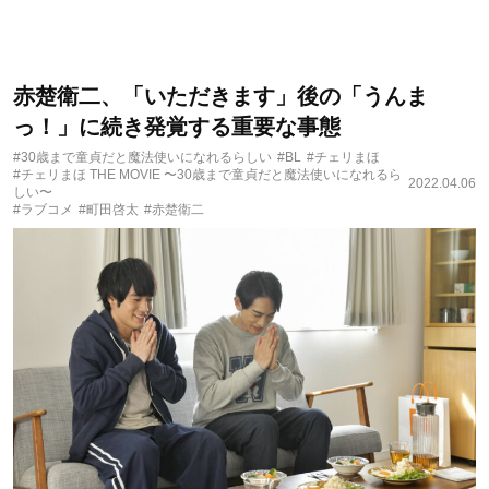
赤楚衛二、「いただきます」後の「うんま
っ！」に続き発覚する重要な事態
#30歳まで童貞だと魔法使いになれるらしい
#BL
#チェリまほ
#チェリまほ THE MOVIE 〜30歳まで童貞だと魔法使いになれるら
2022.04.06
しい〜
#ラブコメ
#町田啓太
#赤楚衛二