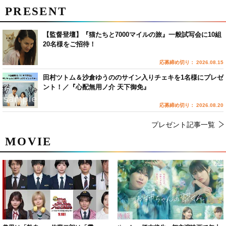
PRESENT
【監督登壇】『猫たちと7000マイルの旅』一般試写会に10組
20名様をご招待！
応募締め切り： 2026.08.15
田村ツトム＆沙倉ゆうののサイン入りチェキを1名様にプレゼ
ント！／『心配無用ノ介 天下御免』
応募締め切り： 2026.08.20
プレゼント記事一覧
MOVIE