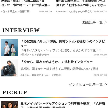
趣里は「熱血」、佐藤二朗は「霊
timelesz橋本将生、初主演映画で年上
視」!? “謎のキーワード”で読み解く
男子役 『お姉ちゃんの翠くん』切ない
『踊る大捜査線 N.E.W.』新メンバー
恋の幕開けを予感
#佐々木蔵之介
#佐藤二朗
2026.08.09
#timelesz
#お姉ちゃんの翠くん
2026.08.08
動画記事一覧
INTERVIEW
『心配無用ノ介 天下御免』田村ツトム×沙倉ゆうのインタビ
ュー
『侍タイムスリッパー』ファンに贈る、まさかのドラマ化！田村ツトム×沙倉ゆうのが語る『心配無用ノ介』撮影秘話
#田村ツトム
#沙倉ゆうの
2026.07.30
『今から、親友やめようか。』沢村玲インタビュー
沢村玲、親友から一線を越えて…理想の恋愛像について語る
#今から、親友やめようか。
#沢村玲
2026.06.20
インタビュー記事一覧
PICKUP
黒木メイサがハードなアクションで刑事役を熱演！『八神瑛