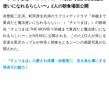
使いになれるらしい〜』2人の朝食場面公開
赤楚衛二主演、町田啓太共演のラブコメディドラマ『30歳まで
童貞だと魔法使いになれるらしい』（『チェリまほ』）の映画
化『チェリまほ THE MOVIE〜30歳まで童貞だと魔法使いにな
れるらしい〜』が4月8日に公開される。このたび2人が演じる
安達＆黒沢カップルが仲良く朝食をとるシーンの画面写真が公
開された。
・『チェリまほ』の愛され俳優・赤楚衛二、見る者を虜にする
等身大の魅力！