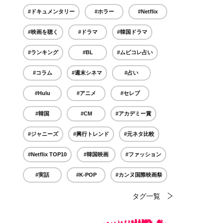
#ドキュメンタリー
#ホラー
#Netflix
#映画を聴く
#ドラマ
#韓国ドラマ
#ランキング
#BL
#ムビコレ占い
#コラム
#週末シネマ
#占い
#Hulu
#アニメ
#セレブ
#韓国
#CM
#アカデミー賞
#ジャニーズ
#興行トレンド
#元ネタ比較
#Netflix TOP10
#韓国映画
#ファッション
#実話
#K-POP
#カンヌ国際映画祭
タグ一覧