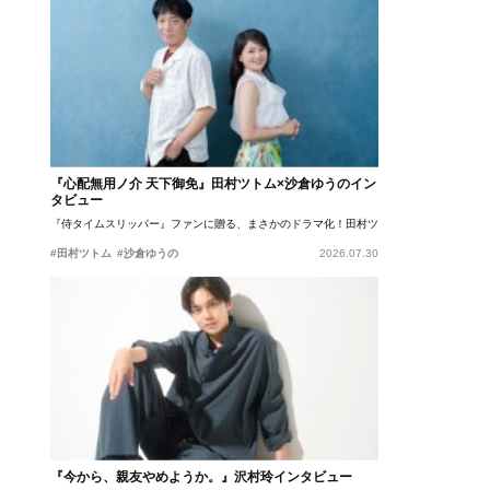
『心配無用ノ介 天下御免』田村ツトム×沙倉ゆうのイン
タビュー
『侍タイムスリッパー』ファンに贈る、まさかのドラマ化！田村ツトム×沙倉ゆうのが語
#田村ツトム
#沙倉ゆうの
2026.07.30
『今から、親友やめようか。』沢村玲インタビュー