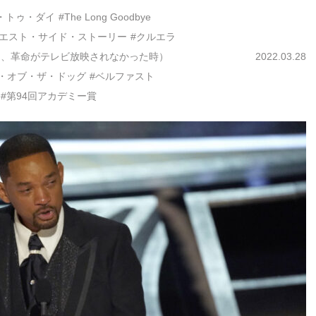
ム・トゥ・ダイ
#The Long Goodbye
ウエスト・サイド・ストーリー
#クルエラ
は、革命がテレビ放映されなかった時）
2022.03.28
ー・オブ・ザ・ドッグ
#ベルファスト
#第94回アカデミー賞