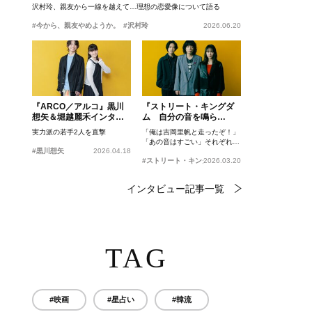
沢村玲、親友から一線を越えて…理想の恋愛像について語る
#今から、親友やめようか。
#沢村玲
2026.06.20
『ARCO／アルコ』黒川
『ストリート・キングダ
想矢＆堀越麗禾インタビ
ム 自分の音を鳴ら
ュー
せ。』峯田和伸、若葉竜
実力派の若手2人を直撃
「俺は吉岡里帆と走ったぞ！」
也、吉岡里帆インタビュ
「あの音はすごい」それぞれの
ー
#黒川想矢
2026.04.18
忘れがたいシーンとは？
#ストリート・キングダム 自分の音を鳴らせ。
2026.03.20
インタビュー記事一覧
TAG
#映画
#星占い
#韓流