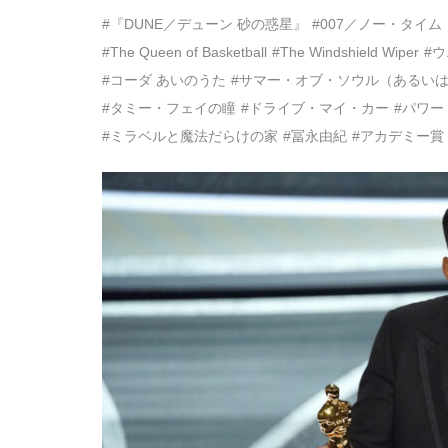
#『DUNE／デューン 砂の惑星』
#007／ノー・タイ
#The Queen of Basketball
#The Windshield Wiper
#
#コーダ あいのうた
#サマー・オブ・ソウル（あるい
#タミー・フェイの瞳
#ドライブ・マイ・カー
#パワ
#ミラベルと魔法だらけの家
#冨永由紀
#アカデミー賞