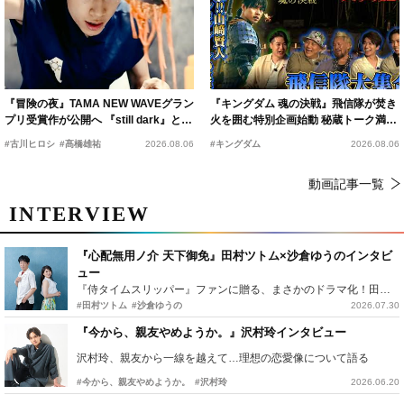
『冒険の夜』TAMA NEW WAVEグラン
『キングダム 魂の決戦』飛信隊が焚き
プリ受賞作が公開へ 『still dark』と同
火を囲む特別企画始動 秘蔵トーク満載
時上映決定
の“キングダムキャンプ”開催
#古川ヒロシ
#髙橋雄祐
2026.08.06
#キングダム
2026.08.06
動画記事一覧
INTERVIEW
『心配無用ノ介 天下御免』田村ツトム×沙倉ゆうのインタビ
ュー
『侍タイムスリッパー』ファンに贈る、まさかのドラマ化！田村ツトム×沙倉ゆうのが語る『心配無用ノ介』撮影秘話
#田村ツトム
#沙倉ゆうの
2026.07.30
『今から、親友やめようか。』沢村玲インタビュー
沢村玲、親友から一線を越えて…理想の恋愛像について語る
#今から、親友やめようか。
#沢村玲
2026.06.20