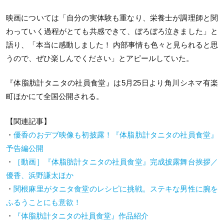
映画については「自分の実体験も重なり、栄養士が調理師と関
わっていく過程がとても共感できて、ぼろぼろ泣きました」と
語り、「本当に感動しました！ 内部事情も色々と見られると思
うので、ぜひ楽しんでください」とアピールしていた。
『体脂肪計タニタの社員食堂』は5月25日より角川シネマ有楽
町ほかにて全国公開される。
【関連記事】
・
優香のおデブ映像も初披露！『体脂肪計タニタの社員食堂』
予告編公開
・
［動画］『体脂肪計タニタの社員食堂』完成披露舞台挨拶／
優香、浜野謙太ほか
・
関根麻里がタニタ食堂のレシピに挑戦。ステキな男性に腕を
ふるうことにも意欲！
・
『体脂肪計タニタの社員食堂』作品紹介