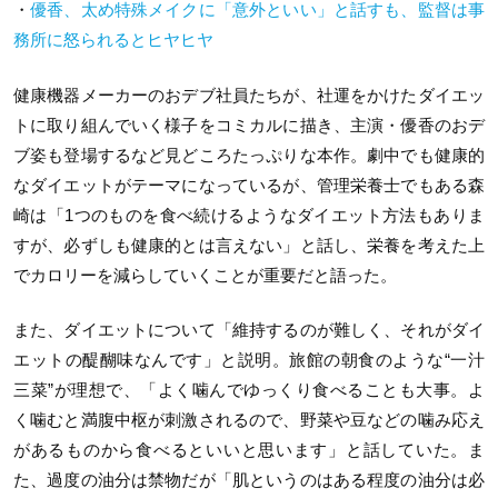
・
優香、太め特殊メイクに「意外といい」と話すも、監督は事
務所に怒られるとヒヤヒヤ
健康機器メーカーのおデブ社員たちが、社運をかけたダイエッ
トに取り組んでいく様子をコミカルに描き、主演・優香のおデ
ブ姿も登場するなど見どころたっぷりな本作。劇中でも健康的
なダイエットがテーマになっているが、管理栄養士でもある森
崎は「1つのものを食べ続けるようなダイエット方法もありま
すが、必ずしも健康的とは言えない」と話し、栄養を考えた上
でカロリーを減らしていくことが重要だと語った。
また、ダイエットについて「維持するのが難しく、それがダイ
エットの醍醐味なんです」と説明。旅館の朝食のような“一汁
三菜”が理想で、「よく噛んでゆっくり食べることも大事。よ
く噛むと満腹中枢が刺激されるので、野菜や豆などの噛み応え
があるものから食べるといいと思います」と話していた。ま
た、過度の油分は禁物だが「肌というのはある程度の油分は必