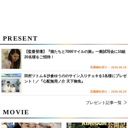
PRESENT
【監督登壇】『猫たちと7000マイルの旅』一般試写会に10組
20名様をご招待！
応募締め切り： 2026.08.15
田村ツトム＆沙倉ゆうののサイン入りチェキを1名様にプレゼ
ント！／『心配無用ノ介 天下御免』
応募締め切り： 2026.08.20
プレゼント記事一覧
MOVIE