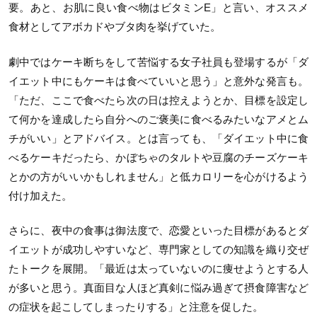
要。あと、お肌に良い食べ物はビタミンE」と言い、オススメ
食材としてアボカドやブタ肉を挙げていた。
劇中ではケーキ断ちをして苦悩する女子社員も登場するが「ダ
イエット中にもケーキは食べていいと思う」と意外な発言も。
「ただ、ここで食べたら次の日は控えようとか、目標を設定し
て何かを達成したら自分へのご褒美に食べるみたいなアメとム
チがいい」とアドバイス。とは言っても、「ダイエット中に食
べるケーキだったら、かぼちゃのタルトや豆腐のチーズケーキ
とかの方がいいかもしれません」と低カロリーを心がけるよう
付け加えた。
さらに、夜中の食事は御法度で、恋愛といった目標があるとダ
イエットが成功しやすいなど、専門家としての知識を織り交ぜ
たトークを展開。「最近は太っていないのに痩せようとする人
が多いと思う。真面目な人ほど真剣に悩み過ぎて摂食障害など
の症状を起こしてしまったりする」と注意を促した。