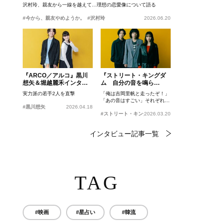
沢村玲、親友から一線を越えて…理想の恋愛像について語る
#今から、親友やめようか。
#沢村玲
2026.06.20
『ARCO／アルコ』黒川
『ストリート・キングダ
想矢＆堀越麗禾インタビ
ム 自分の音を鳴ら
ュー
せ。』峯田和伸、若葉竜
実力派の若手2人を直撃
「俺は吉岡里帆と走ったぞ！」
也、吉岡里帆インタビュ
「あの音はすごい」それぞれの
ー
#黒川想矢
2026.04.18
忘れがたいシーンとは？
#ストリート・キングダム 自分の音を鳴らせ。
2026.03.20
インタビュー記事一覧
TAG
#映画
#星占い
#韓流