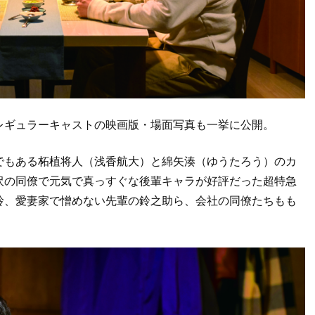
レギュラーキャストの映画版・場面写真も一挙に公開。
でもある柘植将人（浅香航大）と綿矢湊（ゆうたろう）のカ
沢の同僚で元気で真っすぐな後輩キャラが好評だった超特急
玲、愛妻家で憎めない先輩の鈴之助ら、会社の同僚たちもも