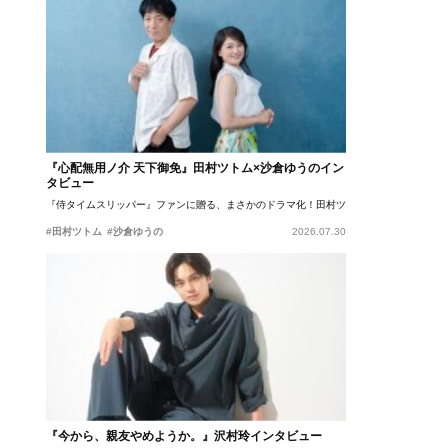
『心配無用ノ介 天下御免』田村ツトム×沙倉ゆうのイン
タビュー
『侍タイムスリッパー』ファンに贈る、まさかのドラマ化！田村ツトム×沙倉ゆうのが語
#田村ツトム
#沙倉ゆうの
2026.07.30
『今から、親友やめようか。』沢村玲インタビュー