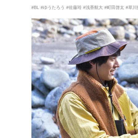
#BL
#ゆうたろう
#佐藤玲
#浅香航大
#町田啓太
#草川