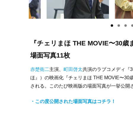
『チェリまほ THE MOVIE〜
場面写真11枚
赤楚衛二
主演、
町田啓太
共演のラブコメディ『
ほ』）の映画化『チェリまほ THE MOVIE〜
される。このたび映画版の場面写真が一挙公開
・この度公開された場面写真はコチラ！