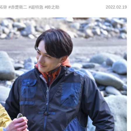
拓弥
#赤楚衛二
#超特急
#鈴之助
2022.02.19