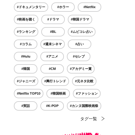
#ドキュメンタリー
#ホラー
#Netflix
#映画を聴く
#ドラマ
#韓国ドラマ
#ランキング
#BL
#ムビコレ占い
#コラム
#週末シネマ
#占い
#Hulu
#アニメ
#セレブ
#韓国
#CM
#アカデミー賞
#ジャニーズ
#興行トレンド
#元ネタ比較
#Netflix TOP10
#韓国映画
#ファッション
#実話
#K-POP
#カンヌ国際映画祭
タグ一覧