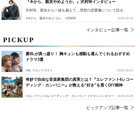
『今から、親友やめようか。』沢村玲インタビュー
沢村玲、親友から一線を越えて…理想の恋愛像について語る
#今から、親友やめようか。
#沢村玲
2026.06.20
インタビュー記事一覧
PICKUP
夏BLが真っ盛り！ 胸キュンも感動も運んでくれるおすすめ
ドラマ3選
#BL
#コントラスト
2026.08.07
奇妙で自由な音楽家集団の真実とは？『エレファント6レコー
ディング・カンパニー』が教える“好き”を貫くDIY精神
#エレファント6レコーディング・カンパニー
#ドキュメンタリー
2026.08.05
ピックアップ記事一覧