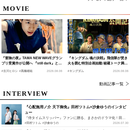
MOVIE
『冒険の夜』TAMA NEW WAVEグラン
『キングダム 魂の決戦』飛信隊が焚き
プリ受賞作が公開へ 『still dark』と同
火を囲む特別企画始動 秘蔵トーク満載
時上映決定
の“キングダムキャンプ”開催
#古川ヒロシ
#髙橋雄祐
2026.08.06
#キングダム
2026.08.06
動画記事一覧
INTERVIEW
『心配無用ノ介 天下御免』田村ツトム×沙倉ゆうのインタビ
ュー
『侍タイムスリッパー』ファンに贈る、まさかのドラマ化！田村ツトム×沙倉ゆうのが語る『心配無用ノ介』撮影秘話
#田村ツトム
#沙倉ゆうの
2026.07.30