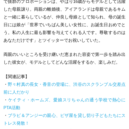
で抜群のプロポーションは、やはり16歳からモデルとして活躍
した母親譲り。両親の離婚後、アイアランドは母親であるキム
と一緒に暮らしているが、仲良し母娘として知られ、母の誕生
日には娘が「世界でいちばん美しい女性に、お誕生日おめでと
う。私の人生に最も影響を与えてくれる人です。尊敬するのは
あなただけです」とツイッターでお祝いしていた。
両親のいいところを受け継いだ恵まれた容姿で第一歩を踏み出
した彼女が、モデルとしてどんな活躍をするか、楽しみだ。
【関連記事】
・
野々村真の長女・香音の登場に、渋谷のスクランブル交差点
前に人だかり
・
ケイティ・ホームズ、愛娘スリちゃんの通う学校で熱心に
PTA活動
・
ブラピ＆アンジーの親心、ピザ屋を貸し切り子どもたちにス
トレス発散！