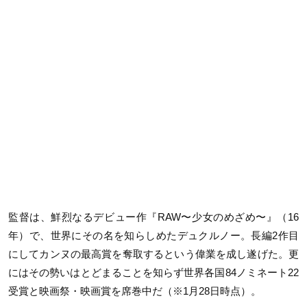
監督は、鮮烈なるデビュー作『
RAW〜
少女のめざめ〜』（
16
年）で、世界にその名を知らしめたデュクルノー。長編
2
作目
にしてカンヌの最高賞を奪取するという偉業を成し遂げた。更
にはその勢いはとどまることを知らず世界各国
84
ノミネート
22
受賞と映画祭・映画賞を席巻中だ（※
1
月
28
日時点）。