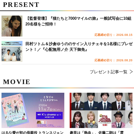
PRESENT
【監督登壇】『猫たちと7000マイルの旅』一般試写会に10組
20名様をご招待！
応募締め切り： 2026.08.15
田村ツトム＆沙倉ゆうののサイン入りチェキを1名様にプレゼ
ント！／『心配無用ノ介 天下御免』
応募締め切り： 2026.08.20
プレゼント記事一覧
MOVIE
はるな愛が初の母親役 トランスジェン
趣里は「熱血」、佐藤二朗は「霊