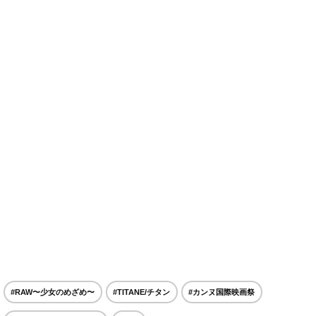
#RAW〜少女のめざめ〜
#TITANE/チタン
#カンヌ国際映画祭