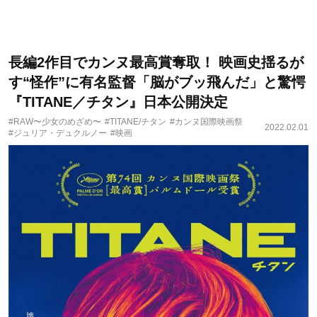
長編2作目でカンヌ最高賞奪取！ 映画史揺るが
す“怪作”に有名監督「脳がブッ飛んだ」と驚愕
『TITANE／チタン』日本公開決定
#RAW〜少女のめざめ〜
#TITANE/チタン
#カンヌ国際映画祭
2022.02.01
#ジュリア・デュクルノー
#映画