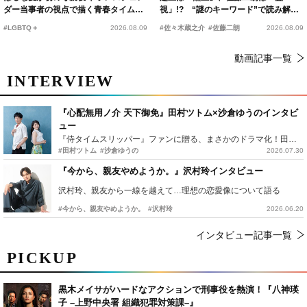
ダー当事者の視点で描く青春タイムス
視」!? “謎のキーワード”で読み解く
リップコメディ
『踊る大捜査線 N.E.W.』新メンバー
#LGBTQ＋
2026.08.09
#佐々木蔵之介
#佐藤二朗
2026.08.09
動画記事一覧
INTERVIEW
『心配無用ノ介 天下御免』田村ツトム×沙倉ゆうのインタビ
ュー
『侍タイムスリッパー』ファンに贈る、まさかのドラマ化！田村ツトム×沙倉ゆうのが語る『心配無用ノ介』撮影秘話
#田村ツトム
#沙倉ゆうの
2026.07.30
『今から、親友やめようか。』沢村玲インタビュー
沢村玲、親友から一線を越えて…理想の恋愛像について語る
#今から、親友やめようか。
#沢村玲
2026.06.20
インタビュー記事一覧
PICKUP
黒木メイサがハードなアクションで刑事役を熱演！『八神瑛
子 –上野中央署 組織犯罪対策課–』