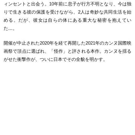
ィンセントと出会う。
10
年前に息子が行方不明となり、今は独
りで生きる彼の保護を受けながら、2人は奇妙な共同生活を始
める。だが、彼女は自らの体にある重大な秘密を抱えてい
た…。
開催が中止された2020年を経て再開した
2021
年のカンヌ国際映
画祭で頂点に選ばれ、「怪作」と評される本作。カンヌを揺る
がせた衝撃作が、ついに日本でその全貌を明かす。