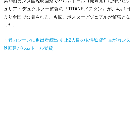
第
74
回カンヌ国際映画祭でパルムドール（最高賞）に輝いたジ
ュリア・デュクルノー監督の『
TITANE／
チタン』が、
4
月
1
日
より全国で公開される。今回、ポスタービジュアルが解禁とな
った。
・暴力シーンに退出者続出 史上2人目の女性監督作品がカンヌ
映画祭パルムドール受賞