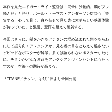
本作を見たエドガー・ライト監督は「完全に独創的。脳がブッ
飛んだ」と語り、ポール・トーマス・アンダーソン監督も「警
告する、心して見よ。身を任せて見た先に素晴らしい映画体験
が待っていた」と混乱、驚愕を超えて絶賛する。
今回はさらに、髪をかきあげチタンの埋め込まれた頭をあらわ
にして振り向くアレクシアが、見る者の目をとらえて離さない
ビビッドなポスターが解禁。多くは語られないポスターなだけ
に、チタンがどんな運命をアレクシアとヴィンセントにもたら
すのか、本編への期待が高まる。
『
TITANE／
チタン』は4月
1
日より全国公開。