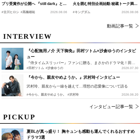
プリ受賞作が公開へ 『still dark』と同
火を囲む特別企画始動 秘蔵トーク満載
時上映決定
の“キングダムキャンプ”開催
#古川ヒロシ
#髙橋雄祐
2026.08.06
#キングダム
2026.08.06
動画記事一覧
INTERVIEW
『心配無用ノ介 天下御免』田村ツトム×沙倉ゆうのインタビ
ュー
『侍タイムスリッパー』ファンに贈る、まさかのドラマ化！田村ツトム×沙倉ゆうのが語る『心配無用ノ介』撮影秘話
#田村ツトム
#沙倉ゆうの
2026.07.30
『今から、親友やめようか。』沢村玲インタビュー
沢村玲、親友から一線を越えて…理想の恋愛像について語る
#今から、親友やめようか。
#沢村玲
2026.06.20
インタビュー記事一覧
PICKUP
夏BLが真っ盛り！ 胸キュンも感動も運んでくれるおすすめ
ドラマ3選