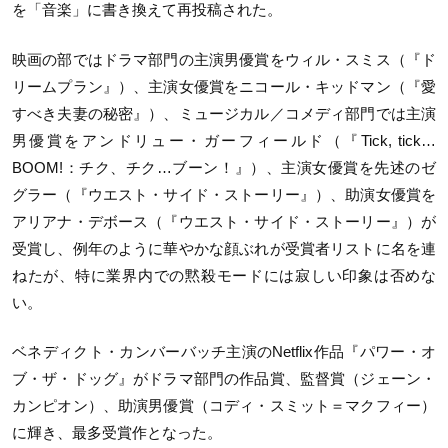
を「音楽」に書き換えて再投稿された。
映画の部ではドラマ部門の主演男優賞をウィル・スミス（『ド
リームプラン』）、主演女優賞をニコール・キッドマン（『愛
すべき夫妻の秘密』）、ミュージカル／コメディ部門では主演
男優賞をアンドリュー・ガーフィールド（『Tick, tick…
BOOM!：チク、チク…ブーン！』）、主演女優賞を先述のゼ
グラー（『ウエスト・サイド・ストーリー』）、助演女優賞を
アリアナ・デボース（『ウエスト・サイド・ストーリー』）が
受賞し、例年のように華やかな顔ぶれが受賞者リストに名を連
ねたが、特に業界内での黙殺モードには寂しい印象は否めな
い。
ベネディクト・カンバーバッチ主演のNetflix作品『パワー・オ
ブ・ザ・ドッグ』がドラマ部門の作品賞、監督賞（ジェーン・
カンピオン）、助演男優賞（コディ・スミット＝マクフィー）
に輝き、最多受賞作となった。