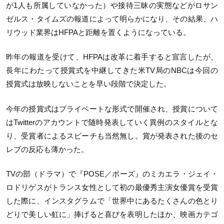
が1人も所属していなかった）や接待三昧の実態などがロサン
ゼルス・タイムズの報道によって明らかになり、その結果、ハ
リウッド業界はHFPAと距離を置くようになっている。
昨年の報道を受けて、HFPAは改革に着手すると宣言したが、
長年にわたって授賞式を中継してきた米TV局のNBCは今回の
授賞式は放映しないことを早い段階で決定した。
今年の授賞式はプライベートな形式で開催され、授賞について
はTwitterのアカウントで随時発表していく異例のスタイルとな
り、受賞者によるスピーチも当然無し。賞が発表された後のセ
レブの反応も薄かった。
TVの部（ドラマ）で『POSE／ポーズ』のミカエラ・ジェイ・
ロドリゲスがトランス女性として初の最優秀主演女優賞を受賞
した際に、インスタグラムで「世界中にあるたくさんの色とり
どりで美しい虹に」捧げると喜びを表明したほか、映画カテゴ