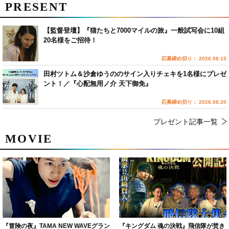
PRESENT
【監督登壇】『猫たちと7000マイルの旅』一般試写会に10組
20名様をご招待！
応募締め切り： 2026.08.15
田村ツトム＆沙倉ゆうののサイン入りチェキを1名様にプレゼ
ント！／『心配無用ノ介 天下御免』
応募締め切り： 2026.08.20
プレゼント記事一覧
MOVIE
『冒険の夜』TAMA NEW WAVEグラン
『キングダム 魂の決戦』飛信隊が焚き