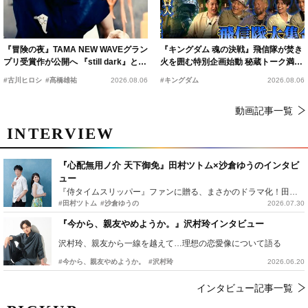
『冒険の夜』TAMA NEW WAVEグラン
『キングダム 魂の決戦』飛信隊が焚き
プリ受賞作が公開へ 『still dark』と同
火を囲む特別企画始動 秘蔵トーク満載
時上映決定
の“キングダムキャンプ”開催
#古川ヒロシ
#髙橋雄祐
2026.08.06
#キングダム
2026.08.06
動画記事一覧
INTERVIEW
『心配無用ノ介 天下御免』田村ツトム×沙倉ゆうのインタビ
ュー
『侍タイムスリッパー』ファンに贈る、まさかのドラマ化！田村ツトム×沙倉ゆうのが語る『心配無用ノ介』撮影秘話
#田村ツトム
#沙倉ゆうの
2026.07.30
『今から、親友やめようか。』沢村玲インタビュー
沢村玲、親友から一線を越えて…理想の恋愛像について語る
#今から、親友やめようか。
#沢村玲
2026.06.20
インタビュー記事一覧