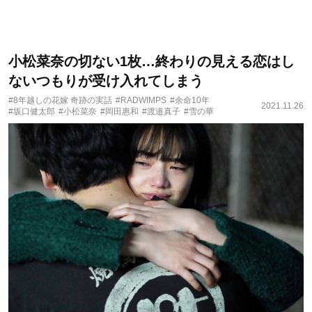
小松菜奈の切ない1枚…終わりの見える恋はし
ないつもりが受け入れてしまう
#8年越しの花嫁 奇跡の実話
#RADWIMPS
#余命10年
2021.11.26
#坂口健太郎
#小松菜奈
#岡田惠和
#渡邉真子
#雪の華