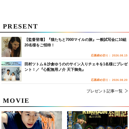
PRESENT
【監督登壇】『猫たちと7000マイルの旅』一般試写会に10組
20名様をご招待！
応募締め切り： 2026.08.15
田村ツトム＆沙倉ゆうののサイン入りチェキを1名様にプレゼ
ント！／『心配無用ノ介 天下御免』
応募締め切り： 2026.08.20
プレゼント記事一覧
MOVIE