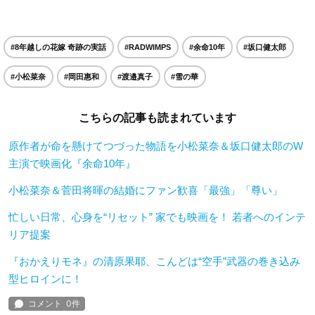
#8年越しの花嫁 奇跡の実話
#RADWIMPS
#余命10年
#坂口健太郎
#小松菜奈
#岡田惠和
#渡邉真子
#雪の華
こちらの記事も読まれています
原作者が命を懸けてつづった物語を小松菜奈＆坂口健太郎のW
主演で映画化『余命10年』
小松菜奈＆菅田将暉の結婚にファン歓喜「最強」「尊い」
忙しい日常、心身を“リセット” 家でも映画を！ 若者へのインテ
リア提案
『おかえりモネ』の清原果耶、こんどは“空手”武器の巻き込み
型ヒロインに！