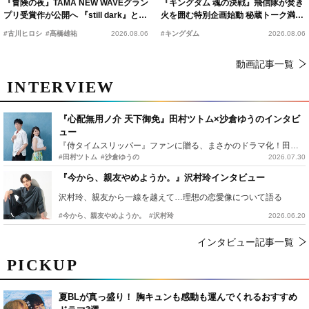
『冒険の夜』TAMA NEW WAVEグラン
『キングダム 魂の決戦』飛信隊が焚き
プリ受賞作が公開へ 『still dark』と同
火を囲む特別企画始動 秘蔵トーク満載
時上映決定
の“キングダムキャンプ”開催
#古川ヒロシ
#髙橋雄祐
2026.08.06
#キングダム
2026.08.06
動画記事一覧
INTERVIEW
『心配無用ノ介 天下御免』田村ツトム×沙倉ゆうのインタビ
ュー
『侍タイムスリッパー』ファンに贈る、まさかのドラマ化！田村ツトム×沙倉ゆうのが語る『心配無用ノ介』撮影秘話
#田村ツトム
#沙倉ゆうの
2026.07.30
『今から、親友やめようか。』沢村玲インタビュー
沢村玲、親友から一線を越えて…理想の恋愛像について語る
#今から、親友やめようか。
#沢村玲
2026.06.20
インタビュー記事一覧
PICKUP
夏BLが真っ盛り！ 胸キュンも感動も運んでくれるおすすめ