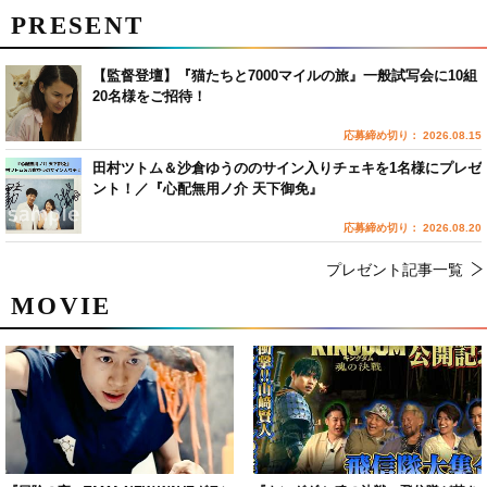
PRESENT
【監督登壇】『猫たちと7000マイルの旅』一般試写会に10組
20名様をご招待！
応募締め切り： 2026.08.15
田村ツトム＆沙倉ゆうののサイン入りチェキを1名様にプレゼ
ント！／『心配無用ノ介 天下御免』
応募締め切り： 2026.08.20
プレゼント記事一覧
MOVIE