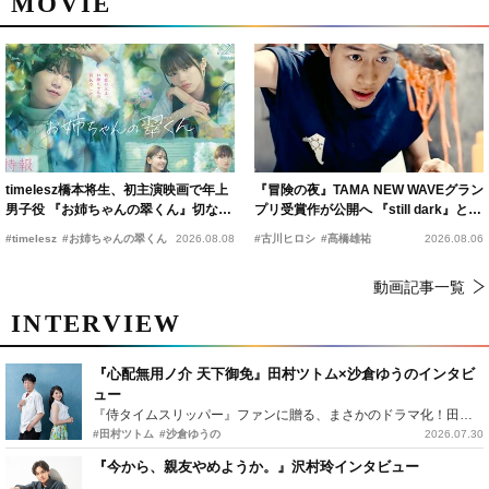
MOVIE
timelesz橋本将生、初主演映画で年上
『冒険の夜』TAMA NEW WAVEグラン
男子役 『お姉ちゃんの翠くん』切ない
プリ受賞作が公開へ 『still dark』と同
恋の幕開けを予感
時上映決定
#timelesz
#お姉ちゃんの翠くん
2026.08.08
#古川ヒロシ
#髙橋雄祐
2026.08.06
動画記事一覧
INTERVIEW
『心配無用ノ介 天下御免』田村ツトム×沙倉ゆうのインタビ
ュー
『侍タイムスリッパー』ファンに贈る、まさかのドラマ化！田村ツトム×沙倉ゆうのが語る『心配無用ノ介』撮影秘話
#田村ツトム
#沙倉ゆうの
2026.07.30
『今から、親友やめようか。』沢村玲インタビュー