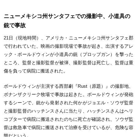
ニューメキシコ州サンタフェでの撮影中、小道具の
銃で事故
21日（現地時間）、アメリカ・ニューメキシコ州サンタフェ郡
で行われていた、映画の撮影現場で事故が起き、出演するアレ
ック・ボールドウィンが小道具の銃（プロップガン）を撃った
ところ、監督と撮影監督が被弾、撮影監督は死亡し、監督は重
傷を負って病院に搬送された。
ボールドウィンが主演する西部劇『Rust（原題）』の撮影地、
ボナンザクリーク牧場で事故は起きた。ボールドウィンが発砲
するシーンで、銃から発射された何かがジョエル・ソウザ監督
と撮影監督のハッチンスさんに当たり、ハッチンスさんはヘリ
コプターで病院に搬送されたのちに死亡が確認され、ソウザ監
督は救急車で病院に搬送されて治療を受けているが、危険な容
態だという。