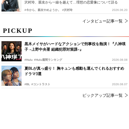
沢村玲、親友から一線を越えて…理想の恋愛像について語る
#今から、親友やめようか。
#沢村玲
2026.06.20
インタビュー記事一覧
PICKUP
黒木メイサがハードなアクションで刑事役を熱演！『八神瑛
子 –上野中央署 組織犯罪対策課–』
#Hulu
#Hulu週間ランキング
2026.08.08
夏BLが真っ盛り！ 胸キュンも感動も運んでくれるおすすめ
ドラマ3選
#BL
#コントラスト
2026.08.07
ピックアップ記事一覧