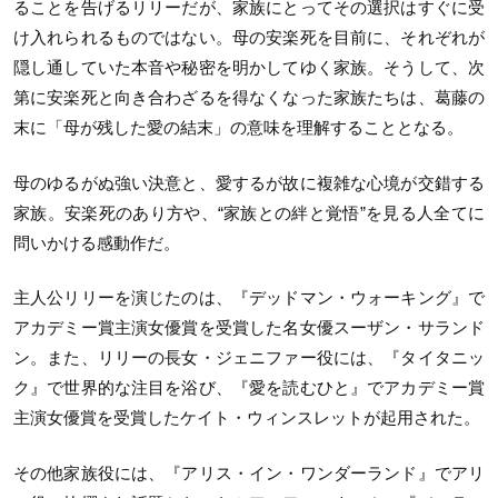
ることを告げるリリーだが、家族にとってその選択はすぐに受
け入れられるものではない。母の安楽死を目前に、それぞれが
隠し通していた本音や秘密を明かしてゆく家族。そうして、次
第に安楽死と向き合わざるを得なくなった家族たちは、葛藤の
末に「母が残した愛の結末」の意味を理解することとなる。
母のゆるがぬ強い決意と、愛するが故に複雑な心境が交錯する
家族。安楽死のあり方や、“家族との絆と覚悟”を見る人全てに
問いかける感動作だ。
主人公リリーを演じたのは、『デッドマン・ウォーキング』で
アカデミー賞主演女優賞を受賞した名女優スーザン・サランド
ン。また、リリーの長女・ジェニファー役には、『タイタニッ
ク』で世界的な注目を浴び、『愛を読むひと』でアカデミー賞
主演女優賞を受賞したケイト・ウィンスレットが起用された。
その他家族役には、『アリス・イン・ワンダーランド』でアリ