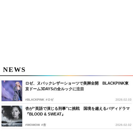
NEWS
ロゼ、ヌバックレザーショーツで美脚全開 BLACKPINK東
京ドーム3DAYSの全ルックに注目
#BLACKPINK
#ロゼ
2026.02.03
杏が“英語で演じる刑事”に挑戦 国境を越えるバディドラマ
『BLOOD & SWEAT』
#WOWOW
#杏
2026.02.02