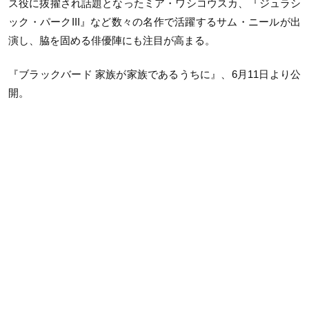
ス役に抜擢され話題となったミア・ワシコウスカ、『ジュラシ
ック・パークIII』など数々の名作で活躍するサム・ニールが出
演し、脇を固める俳優陣にも注目が高まる。
『ブラックバード 家族が家族であるうちに』、6月11日より公
開。