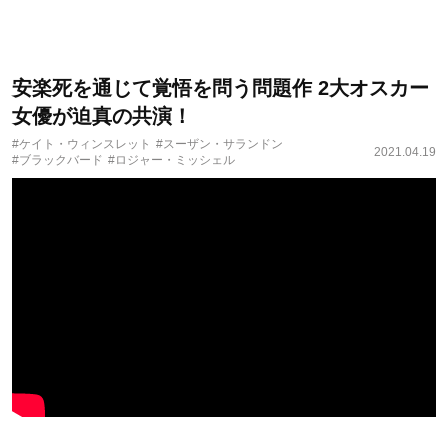
安楽死を通じて覚悟を問う問題作 2大オスカー
女優が迫真の共演！
#ケイト・ウィンスレット
#スーザン・サランドン
2021.04.19
#ブラックバード
#ロジャー・ミッシェル