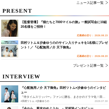
ニュース記事一覧
PRESENT
【監督登壇】『猫たちと7000マイルの旅』一般試写会に10組
20名様をご招待！
応募締め切り： 2026.08.15
田村ツトム＆沙倉ゆうののサイン入りチェキを1名様にプレゼ
ント！／『心配無用ノ介 天下御免』
応募締め切り： 2026.08.20
プレゼント記事一覧
INTERVIEW
『心配無用ノ介 天下御免』田村ツトム×沙倉ゆうのインタビ
ュー
『侍タイムスリッパー』ファンに贈る、まさかのドラマ化！田村ツトム×沙倉ゆうのが語る『心配無用ノ介』撮影秘話
#田村ツトム
#沙倉ゆうの
2026.07.30
『今から、親友やめようか。』沢村玲インタビュー