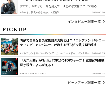
沢村玲、親友から一線を越えて…理想の恋愛像について語る
#今から、親友やめようか。
#沢村玲
2026.06.20
インタビュー記事一覧
PICKUP
奇妙で自由な音楽家集団の真実とは？『エレファント6レコー
ディング・カンパニー』が教える“好き”を貫くDIY精神
#エレファント6レコーディング・カンパニー
#ドキュメンタリー
2026.08.05
『ガス人間』がNetflix TOP10でTOP3キープ！ 伝説的特撮映
画が現代によみがえる！
#Netflix
#Netflix TOP10
2026.08.04
ピックアップ記事一覧