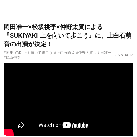
岡田准一×松坂桃李×仲野太賀による
『SUKIYAKI 上を向いて歩こう』に、上白石萌
音の出演が決定！
#SUKIYAKI 上を向いて歩こう
#上白石萌音
#仲野太賀
#岡田准一
2026.04.12
#松坂桃李