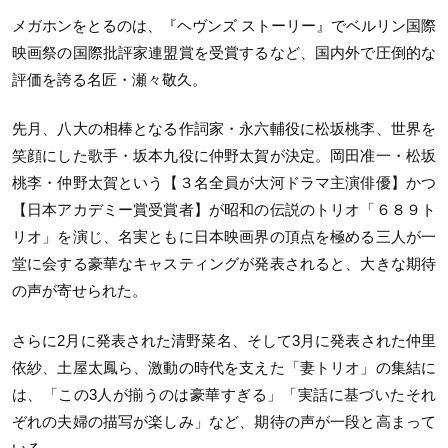
メガホンをとるのは、『ヘヴンズ ストーリー』でベルリン国際
映画祭の国際批評家連盟賞を受賞するなど、国内外で圧倒的な
評価を誇る名匠・瀬々敬久。
先月、八大の相棒となる作詞家・永六輔役に松坂桃李、世界を
笑顔にした歌手・坂本九役に仲野太賀が決定。岡田准一・松坂
桃李・仲野太賀という【３名全員が大河ドラマ主演俳優】かつ
【日本アカデミー賞受賞者】が昭和の伝説のトリオ「６８９ト
リオ」を演じ、名実ともに日本映画界の頂点を極める三人が一
堂に会する豪華なキャスティングが発表されると、大きな期待
の声が寄せられた。
さらに2月に発表された清野菜名、そして3月に発表された仲里
依紗、土屋太鳳ら、激動の時代を支えた「妻トリオ」の集結に
は、「この3人が揃うのは豪華すぎる」「実話に基づいたそれ
ぞれの夫婦の描写が楽しみ」など、期待の声が一段と高まって