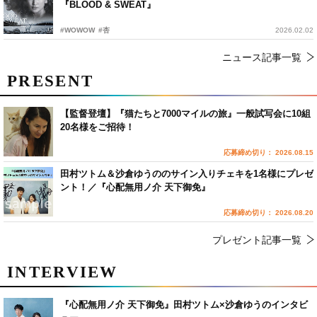
『BLOOD & SWEAT』
#WOWOW
#杏
2026.02.02
ニュース記事一覧
PRESENT
【監督登壇】『猫たちと7000マイルの旅』一般試写会に10組
20名様をご招待！
応募締め切り： 2026.08.15
田村ツトム＆沙倉ゆうののサイン入りチェキを1名様にプレゼ
ント！／『心配無用ノ介 天下御免』
応募締め切り： 2026.08.20
プレゼント記事一覧
INTERVIEW
『心配無用ノ介 天下御免』田村ツトム×沙倉ゆうのインタビ