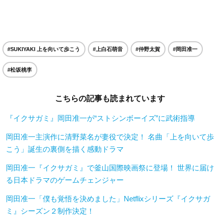
#SUKIYAKI 上を向いて歩こう
#上白石萌音
#仲野太賀
#岡田准一
#松坂桃李
こちらの記事も読まれています
『イクサガミ』岡田准一が“ストシンボーイズ”に武術指導
岡田准一主演作に清野菜名が妻役で決定！ 名曲「上を向いて歩
こう」誕生の裏側を描く感動ドラマ
岡田准一『イクサガミ』で釜山国際映画祭に登場！ 世界に届け
る日本ドラマのゲームチェンジャー
岡田准一「僕も覚悟を決めました」Netflixシリーズ『イクサガ
ミ』シーズン２制作決定！