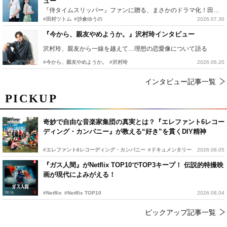
ュー
『侍タイムスリッパー』ファンに贈る、まさかのドラマ化！田村ツトム×沙倉ゆうのが語る『心配無用ノ介』撮影秘話
#田村ツトム
#沙倉ゆうの
2026.07.30
『今から、親友やめようか。』沢村玲インタビュー
沢村玲、親友から一線を越えて…理想の恋愛像について語る
#今から、親友やめようか。
#沢村玲
2026.06.20
インタビュー記事一覧
PICKUP
奇妙で自由な音楽家集団の真実とは？『エレファント6レコー
ディング・カンパニー』が教える“好き”を貫くDIY精神
#エレファント6レコーディング・カンパニー
#ドキュメンタリー
2026.08.05
『ガス人間』がNetflix TOP10でTOP3キープ！ 伝説的特撮映
画が現代によみがえる！
#Netflix
#Netflix TOP10
2026.08.04
ピックアップ記事一覧