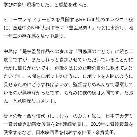
学びの多い現場でした」と感想を述べた。
ヒューマノイドサービスを展開するRE birth社のエンジニア役
に、放送中のNHK大河ドラマ『豊臣兄弟！』などに出演し、唯
一無二の存在感を放つ中島歩。
中島は「是枝監督作品への参加は『阿修羅のごとく』に続き二
度目ですが、またしれっと参加させていただいていることがに
わかに信じがたいです。俳優をはじめた時の自分に教えてあげ
たいです。人間をロボットのように、ロボットを人間のように
見せるためにどうすればよいか、監督はじめみんなで思案して
いるのが興味深かったです。ちなみに僕の役は人間です。たぶ
ん」と意味深なコメント。
音々の母・西村信代（にしむら・のぶよ）役に、日本アカデミ
ー賞最優秀助演女優賞を2年連続受賞し、2019年に紫綬褒章を
受章するなど、日本映画界を代表する俳優・余貴美子。