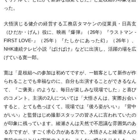
った。
大悟演じる健介の経営する工務店タマケンの従業員・日高玄
（ひだか・げん）役に、映画『爆弾』（26年）『ラストマン -
FIRST LOVE-』（25年）『たしかにあった幻』（26年）、
NHK連続テレビ小説『ばけばけ』などに出演し、活躍の場を広
げている寛一郎。
寛は「是枝組への参加は初めてですが、一観客として新作が作
られることでも幸福なのに、自分も出演することができるなん
て、『ご褒美』のような、毎日が楽しみな現場でした」と喜び
のコメント。主演の2人については「大悟さんは、実際お会い
すると、とても色っぽくて。現場では『後ろ姿がいい』『背中
がいい』と監督はじめ撮影スタッフの皆さんに言われていたの
が印象に残っています。綾瀬さんは天然で不思議な雰囲気のあ
る方ですが、すごく求心力がある方で。大悟さんと綾瀬さんの