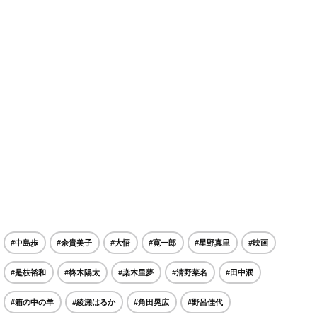
#中島歩
#余貴美子
#大悟
#寛一郎
#星野真里
#映画
#是枝裕和
#柊木陽太
#桒木里夢
#清野菜名
#田中泯
#箱の中の羊
#綾瀬はるか
#角田晃広
#野呂佳代