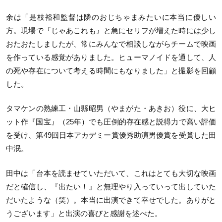
余は「是枝裕和監督は隣のおじちゃまみたいに本当に優しい
方。現場で『じゃあこれも』と急にセリフが増えた時には少し
おたおたしましたが、常にみんなで相談しながらチームで映画
を作っている感覚がありました。ヒューマノイドを通して、人
の死や存在について考える時間にもなりました」と撮影を回顧
した。
タマケンの熟練工・山縣昭男（やまがた・あきお）役に、大ヒ
ット作『国宝』（25年）でも圧倒的存在感と説得力で高い評価
を受け、第49回日本アカデミー賞優秀助演男優賞を受賞した田
中泯。
田中は「台本を読ませていただいて、これはとても大切な映画
だと確信し、『出たい！』と無理やり入っていって出していた
だいたような（笑）。本当に出演できて幸せでした。ありがと
うございます」と出演の喜びと感謝を述べた。