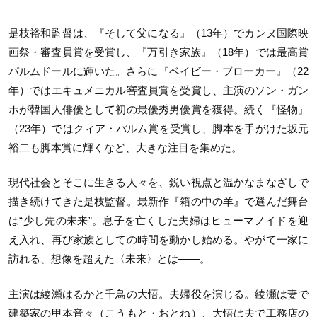
是枝裕和監督は、『そして父になる』（13年）でカンヌ国際映
画祭・審査員賞を受賞し、『万引き家族』（18年）では最高賞
パルムドールに輝いた。さらに『ベイビー・ブローカー』（22
年）ではエキュメニカル審査員賞を受賞し、主演のソン・ガン
ホが韓国人俳優として初の最優秀男優賞を獲得。続く『怪物』
（23年）ではクィア・パルム賞を受賞し、脚本を手がけた坂元
裕二も脚本賞に輝くなど、大きな注目を集めた。
現代社会とそこに生きる人々を、鋭い視点と温かなまなざしで
描き続けてきた是枝監督。最新作『箱の中の羊』で選んだ舞台
は“少し先の未来”。息子を亡くした夫婦はヒューマノイドを迎
え入れ、再び家族としての時間を動かし始める。やがて一家に
訪れる、想像を超えた〈未来〉とは——。
主演は綾瀬はるかと千鳥の大悟。夫婦役を演じる。綾瀬は妻で
建築家の甲本音々（こうもと・おとね）、大悟は夫で工務店の