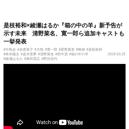
是枝裕和×綾瀬はるか『箱の中の羊』新予告が
示す未来 清野菜名、寛一郎ら追加キャストも
一挙発表
#中島歩
#余貴美子
#大悟
#寛一郎
#星野真里
#映画
#是枝裕和
#柊木陽太
#桒木里夢
#清野菜名
#田中泯
#箱の中の羊
2026.03.25
#綾瀬はるか
#角田晃広
#野呂佳代