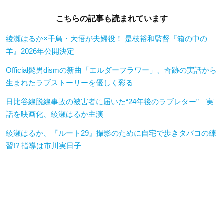
こちらの記事も読まれています
綾瀬はるか×千鳥・大悟が夫婦役！ 是枝裕和監督『箱の中の
羊』2026年公開決定
Official髭男dismの新曲「エルダーフラワー」、奇跡の実話から
生まれたラブストーリーを優しく彩る
日比谷線脱線事故の被害者に届いた“24年後のラブレター” 実
話を映画化、綾瀬はるか主演
綾瀬はるか、『ルート29』撮影のために自宅で歩きタバコの練
習!? 指導は市川実日子