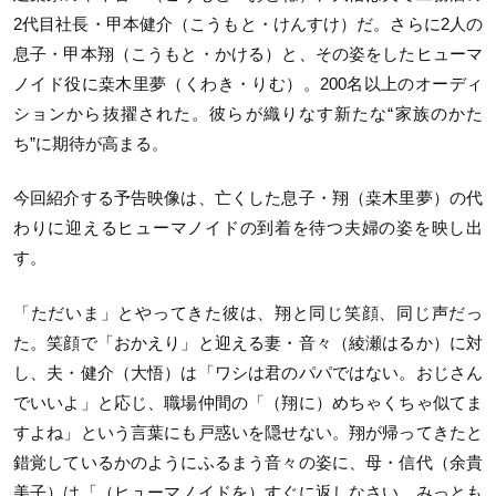
2代目社長・甲本健介（こうもと・けんすけ）だ。さらに2人の
息子・甲本翔（こうもと・かける）と、その姿をしたヒューマ
ノイド役に桒木里夢（くわき・りむ）。200名以上のオーディ
ションから抜擢された。彼らが織りなす新たな“家族のかた
ち”に期待が高まる。
今回紹介する予告映像は、亡くした息子・翔（桒木里夢）の代
わりに迎えるヒューマノイドの到着を待つ夫婦の姿を映し出
す。
「ただいま」とやってきた彼は、翔と同じ笑顔、同じ声だっ
た。笑顔で「おかえり」と迎える妻・音々（綾瀬はるか）に対
し、夫・健介（大悟）は「ワシは君のパパではない。おじさん
でいいよ」と応じ、職場仲間の「（翔に）めちゃくちゃ似てま
すよね」という言葉にも戸惑いを隠せない。翔が帰ってきたと
錯覚しているかのようにふるまう音々の姿に、母・信代（余貴
美子）は「（ヒューマノイドを）すぐに返しなさい。みっとも