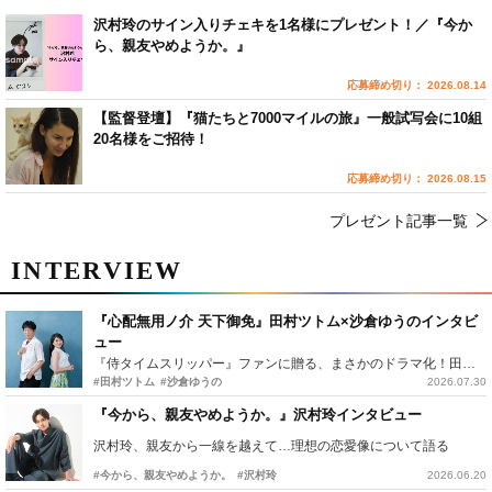
沢村玲のサイン入りチェキを1名様にプレゼント！／『今か
ら、親友やめようか。』
応募締め切り： 2026.08.14
【監督登壇】『猫たちと7000マイルの旅』一般試写会に10組
20名様をご招待！
応募締め切り： 2026.08.15
プレゼント記事一覧
INTERVIEW
『心配無用ノ介 天下御免』田村ツトム×沙倉ゆうのインタビ
ュー
『侍タイムスリッパー』ファンに贈る、まさかのドラマ化！田村ツトム×沙倉ゆうのが語る『心配無用ノ介』撮影秘話
#田村ツトム
#沙倉ゆうの
2026.07.30
『今から、親友やめようか。』沢村玲インタビュー
沢村玲、親友から一線を越えて…理想の恋愛像について語る
#今から、親友やめようか。
#沢村玲
2026.06.20