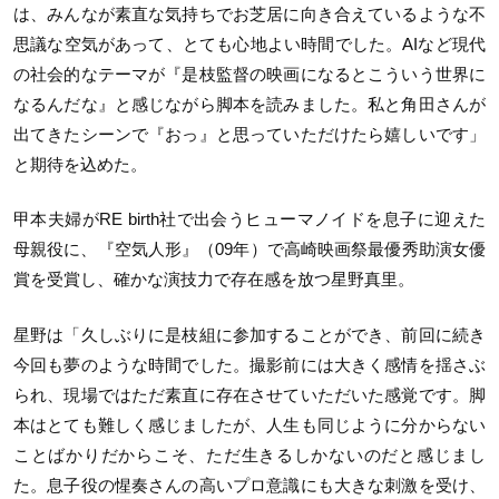
は、みんなが素直な気持ちでお芝居に向き合えているような不
思議な空気があって、とても心地よい時間でした。AIなど現代
の社会的なテーマが『是枝監督の映画になるとこういう世界に
なるんだな』と感じながら脚本を読みました。私と角田さんが
出てきたシーンで『おっ』と思っていただけたら嬉しいです」
と期待を込めた。
甲本夫婦がRE birth社で出会うヒューマノイドを息子に迎えた
母親役に、『空気人形』（09年）で高崎映画祭最優秀助演女優
賞を受賞し、確かな演技力で存在感を放つ星野真里。
星野は「久しぶりに是枝組に参加することができ、前回に続き
今回も夢のような時間でした。撮影前には大きく感情を揺さぶ
られ、現場ではただ素直に存在させていただいた感覚です。脚
本はとても難しく感じましたが、人生も同じように分からない
ことばかりだからこそ、ただ生きるしかないのだと感じまし
た。息子役の惺奏さんの高いプロ意識にも大きな刺激を受け、