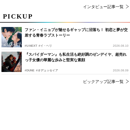
インタビュー記事一覧
PICKUP
ファン・イニョプが魅せるギャップに沼落ち！ 初恋と夢が交
差する青春ラブストーリー
#U-NEXT
#イ・ヘリ
2026.08.10
『スパイダーマン』も私生活も絶好調のゼンデイヤ、超売れ
っ子女優の華麗な歩みと堅実な素顔
#DUNE
#オデュッセイア
2026.08.09
ピックアップ記事一覧