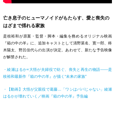
亡き息子のヒューマノイドがもたらす、愛と喪失の
はざまで揺れる家族
是枝裕和が原案・監督・脚本・編集を務めるオリジナル映画
『箱の中の羊』に、追加キャストとして清野菜名、寛一郎、柊
木陽太、野呂佳代らの出演が決定。あわせて、新たな予告映像
が解禁された。
・綾瀬はるか×大悟が夫婦役で紡ぐ、喪失と再生の物語——是
枝裕和最新作『箱の中の羊』が描く“未来の家族”
・【動画】大悟が父親役で葛藤
…
「ワシはパパじゃない」綾瀬
はるかが壊れていく／映画『箱の中の羊』予告編