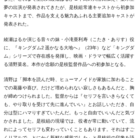
夢の出演が発表されてきたが、是枝組常連キャストから初参加
キャストまで、作品を支える魅力あふれる主要追加キャストが
発表された。
綾瀬はるか演じる音々の妹・小滝亜利寿（こたき・ありす）役
に、『キングダム2 遥かなる大地へ』（23年）など「キングダ
ム」シリーズで存在感を発揮し、映画・ドラマで幅広く活躍す
る清野菜名。本作が念願の是枝監督作品への初参加となる。
清野は「脚本を読んだ時、ヒューマノイドが家族に加わること
での葛藤や喜び。だけど埋められない寂しさもあるんだと、胸
が締めつけられました。監督からは『セリフを言いきらなくて
も、やり取りを受けて先に進んでいい』とお話しいただき、自
分は型にハマりすぎていたんだ。もっと自由でいいんだと気づ
かされました。是枝組の現場では、役者が常に動いていて、流
れによってセリフも変わっていくこともあります。それはすご
くリアルで、とにかく新鮮な感覚でした」と是枝組の印象を語