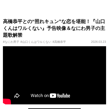
高橋恭平との“照れキュン”な恋を堪能！『山口
くんはワルくない』予告映像＆なにわ男子の主
題歌解禁
#なにわ男子
#山口くんはワルくない
#高橋恭平
2026.03.23