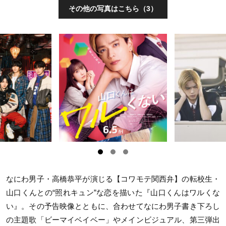
その他の写真はこちら（3）
なにわ男子・高橋恭平が演じる【コワモテ関西弁】の転校生・
山口くんとの“照れキュン”な恋を描いた『山口くんはワルくな
い』。その予告映像とともに、合わせてなにわ男子書き下ろし
の主題歌「ビーマイベイベー」やメインビジュアル、第三弾出