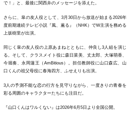
で！」と、最後に関西弁のメッセージを添えた。
さらに、皐の友人役として、3月30日から放送が始まる2026年
度前期連続テレビ小説『風、薫る』（NHK）でW主演を務める
上坂樹里が出演。
同じく皐の友人役の上原あまねとともに、仲良し3人組を演じ
る。そして、クラスメイト役に森日菜美、丈太郎、大塚萌香、
今堀奏、永岡蓮王（AmBitious）。担任教師役に山口森広、山
口くんの祖父母役に春海四方、ふせえりも出演。
3人の予測不能な恋の行方を見守りながら、一度きりの青春を
彩る周囲のキャラクターたちにも注目だ。
『山口くんはワルくない』は2026年6月5日より全国公開。