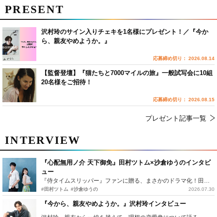
PRESENT
沢村玲のサイン入りチェキを1名様にプレゼント！／『今か
ら、親友やめようか。』
応募締め切り： 2026.08.14
【監督登壇】『猫たちと7000マイルの旅』一般試写会に10組
20名様をご招待！
応募締め切り： 2026.08.15
プレゼント記事一覧
INTERVIEW
『心配無用ノ介 天下御免』田村ツトム×沙倉ゆうのインタビ
ュー
『侍タイムスリッパー』ファンに贈る、まさかのドラマ化！田村ツトム×沙倉ゆうのが語る『心配無用ノ介』撮影秘話
#田村ツトム
#沙倉ゆうの
2026.07.30
『今から、親友やめようか。』沢村玲インタビュー