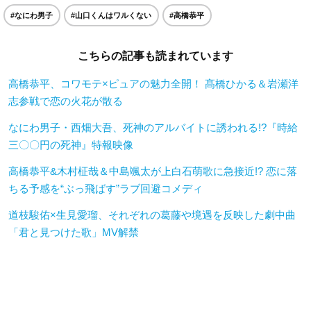
#なにわ男子
#山口くんはワルくない
#高橋恭平
こちらの記事も読まれています
高橋恭平、コワモテ×ピュアの魅力全開！ 髙橋ひかる＆岩瀬洋
志参戦で恋の火花が散る
なにわ男子・西畑大吾、死神のアルバイトに誘われる!?『時給
三〇〇円の死神』特報映像
高橋恭平&木村柾哉＆中島颯太が上白石萌歌に急接近!? 恋に落
ちる予感を“ぶっ飛ばす”ラブ回避コメディ
道枝駿佑×生見愛瑠、それぞれの葛藤や境遇を反映した劇中曲
「君と見つけた歌」MV解禁