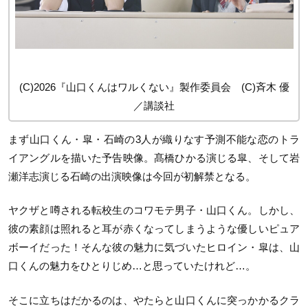
(C)2026『山口くんはワルくない』製作委員会 (C)斉木 優
／講談社
まず山口くん・皐・石崎の3人が織りなす予測不能な恋のトラ
イアングルを描いた予告映像。髙橋ひかる演じる皐、そして岩
瀬洋志演じる石崎の出演映像は今回が初解禁となる。
ヤクザと噂される転校生のコワモテ男子・山口くん。しかし、
彼の素顔は照れると耳が赤くなってしまうような優しいピュア
ボーイだった！そんな彼の魅力に気づいたヒロイン・皐は、山
口くんの魅力をひとりじめ…と思っていたけれど…。
そこに立ちはだかるのは、やたらと山口くんに突っかかるクラ