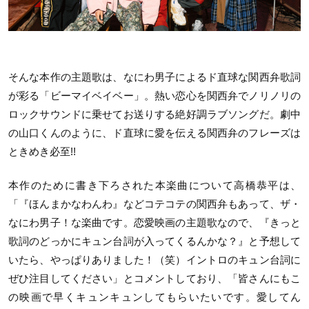
そんな本作の主題歌は、なにわ男子によるド直球な関西弁歌詞
が彩る「ビーマイベイベー」。熱い恋心を関西弁でノリノリの
ロックサウンドに乗せてお送りする絶好調ラブソングだ。劇中
の山口くんのように、ド直球に愛を伝える関西弁のフレーズは
ときめき必至!!
本作のために書き下ろされた本楽曲について高橋恭平は、
「『ほんまかなわんわ』などコテコテの関西弁もあって、ザ・
なにわ男子！な楽曲です。恋愛映画の主題歌なので、『きっと
歌詞のどっかにキュン台詞が入ってくるんかな？』と予想して
いたら、やっぱりありました！（笑）イントロのキュン台詞に
ぜひ注目してください」とコメントしており、「皆さんにもこ
の映画で早くキュンキュンしてもらいたいです。愛してん