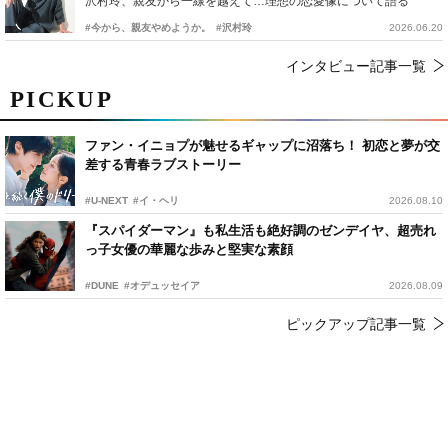
沢村玲、親友から一線を越えて…理想の恋愛像について語る
#今から、親友やめようか。
#沢村玲
2026.06.20
インタビュー記事一覧
PICKUP
ファン・イニョプが魅せるギャップに沼落ち！ 初恋と夢が交
差する青春ラブストーリー
#U-NEXT
#イ・ヘリ
2026.08.10
『スパイダーマン』も私生活も絶好調のゼンデイヤ、超売れ
っ子女優の華麗な歩みと堅実な素顔
#DUNE
#オデュッセイア
2026.08.09
ピックアップ記事一覧