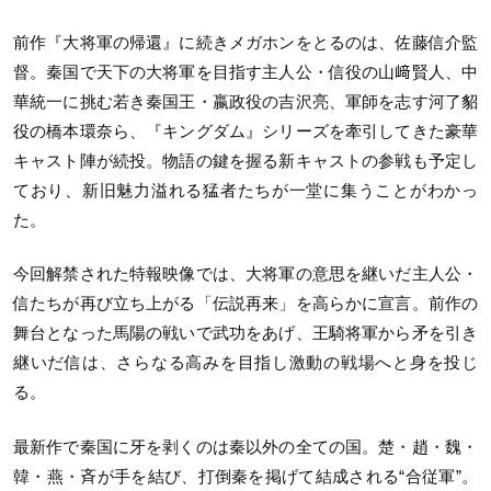
前作『大将軍の帰還』に続きメガホンをとるのは、佐藤信介監
督。秦国で天下の大将軍を目指す主人公・信役の山﨑賢人、中
華統一に挑む若き秦国王・嬴政役の吉沢亮、軍師を志す河了貂
役の橋本環奈ら、『キングダム』シリーズを牽引してきた豪華
キャスト陣が続投。物語の鍵を握る新キャストの参戦も予定し
ており、新旧魅力溢れる猛者たちが一堂に集うことがわかっ
た。
今回解禁された特報映像では、大将軍の意思を継いだ主人公・
信たちが再び立ち上がる「伝説再来」を高らかに宣言。前作の
舞台となった馬陽の戦いで武功をあげ、王騎将軍から矛を引き
継いだ信は、さらなる高みを目指し激動の戦場へと身を投じ
る。
最新作で秦国に牙を剥くのは秦以外の全ての国。楚・趙・魏・
韓・燕・斉が手を結び、打倒秦を掲げて結成される“合従軍”。