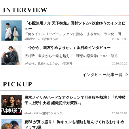
INTERVIEW
『心配無用ノ介 天下御免』田村ツトム×沙倉ゆうのインタビ
ュー
『侍タイムスリッパー』ファンに贈る、まさかのドラマ化！田村ツトム×沙倉ゆうのが語る『心配無用ノ介』撮影秘話
#田村ツトム
#沙倉ゆうの
2026.07.30
『今から、親友やめようか。』沢村玲インタビュー
沢村玲、親友から一線を越えて…理想の恋愛像について語る
#今から、親友やめようか。
#沢村玲
2026.06.20
インタビュー記事一覧
PICKUP
黒木メイサがハードなアクションで刑事役を熱演！『八神瑛
子 –上野中央署 組織犯罪対策課–』
#Hulu
#Hulu週間ランキング
2026.08.08
夏BLが真っ盛り！ 胸キュンも感動も運んでくれるおすすめ
ドラマ3選