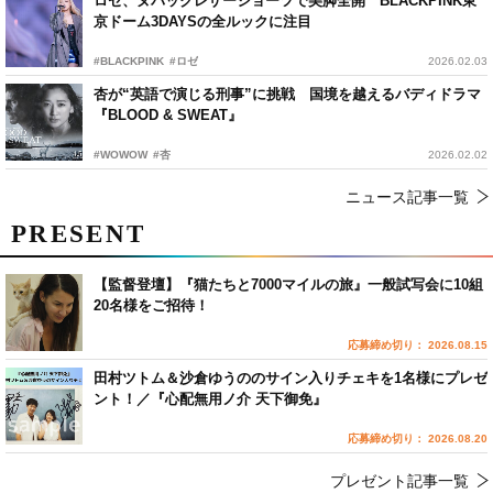
ロゼ、ヌバックレザーショーツで美脚全開 BLACKPINK東
京ドーム3DAYSの全ルックに注目
#BLACKPINK
#ロゼ
2026.02.03
杏が“英語で演じる刑事”に挑戦 国境を越えるバディドラマ
『BLOOD & SWEAT』
#WOWOW
#杏
2026.02.02
ニュース記事一覧
PRESENT
【監督登壇】『猫たちと7000マイルの旅』一般試写会に10組
20名様をご招待！
応募締め切り： 2026.08.15
田村ツトム＆沙倉ゆうののサイン入りチェキを1名様にプレゼ
ント！／『心配無用ノ介 天下御免』
応募締め切り： 2026.08.20
プレゼント記事一覧