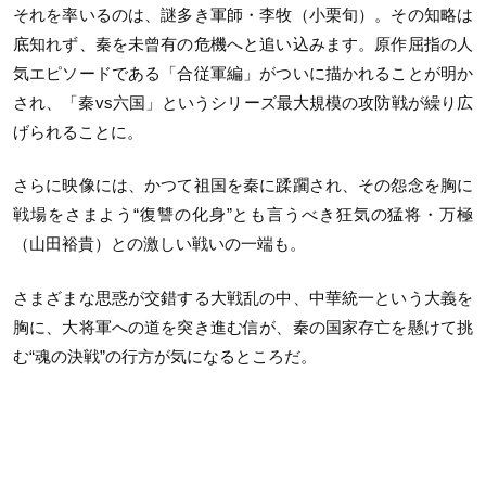
それを率いるのは、謎多き軍師・李牧（小栗旬）。その知略は
底知れず、秦を未曾有の危機へと追い込みます。原作屈指の人
気エピソードである「合従軍編」がついに描かれることが明か
され、「秦vs六国」というシリーズ最大規模の攻防戦が繰り広
げられることに。
さらに映像には、かつて祖国を秦に蹂躙され、その怨念を胸に
戦場をさまよう“復讐の化身”とも言うべき狂気の猛将・万極
（山田裕貴）との激しい戦いの一端も。
さまざまな思惑が交錯する大戦乱の中、中華統一という大義を
胸に、大将軍への道を突き進む信が、秦の国家存亡を懸けて挑
む“魂の決戦”の行方が気になるところだ。