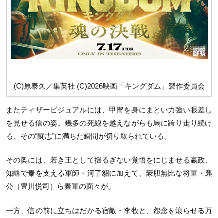
(C)原泰久／集英社 (C)2026映画「キングダム」製作委員会
またティザービジュアルには、甲冑を身にまとい力強い眼差し
を見せる信の姿。幾多の死線を越えながらも馬に跨り走り続け
る、その“闘志”に満ちた瞬間が切り取られている。
その奥には、若き王として揺るぎない覚悟をにじませる嬴政、
知略で秦を支える軍師・河了貂に加えて、豪胆無比な将軍・麃
公（豊川悦司）ら秦軍の面々が。
一方、信の前に立ちはだかる宿敵・李牧と、怨念を滾らせる万