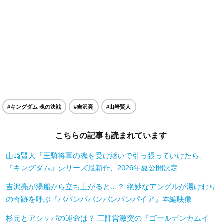
#キングダム 魂の決戦
#吉沢亮
#山﨑賢人
こちらの記事も読まれています
山﨑賢人「王騎将軍の魂を受け継いで引っ張っていけたら」
『キングダム』シリーズ最新作、2026年夏公開決定
吉沢亮が湯船から立ち上がると…？ 絶妙なアングルが湯けむり
の奇跡を呼ぶ『ババンババンバンバンパイア』本編映像
杉元とアシㇼパの運命は？ 三陣営激突の『ゴールデンカムイ