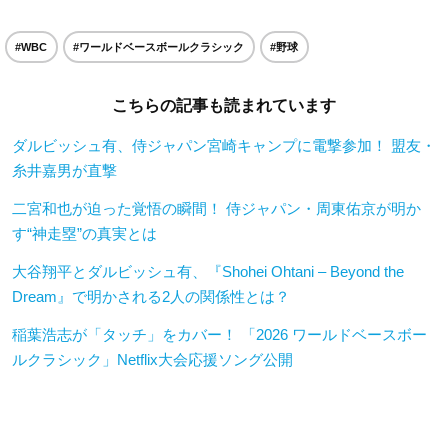
#WBC
#ワールドベースボールクラシック
#野球
こちらの記事も読まれています
ダルビッシュ有、侍ジャパン宮崎キャンプに電撃参加！ 盟友・
糸井嘉男が直撃
二宮和也が迫った覚悟の瞬間！ 侍ジャパン・周東佑京が明か
す“神走塁”の真実とは
大谷翔平とダルビッシュ有、『Shohei Ohtani – Beyond the
Dream』で明かされる2人の関係性とは？
稲葉浩志が「タッチ」をカバー！ 「2026 ワールドベースボー
ルクラシック」Netflix大会応援ソング公開