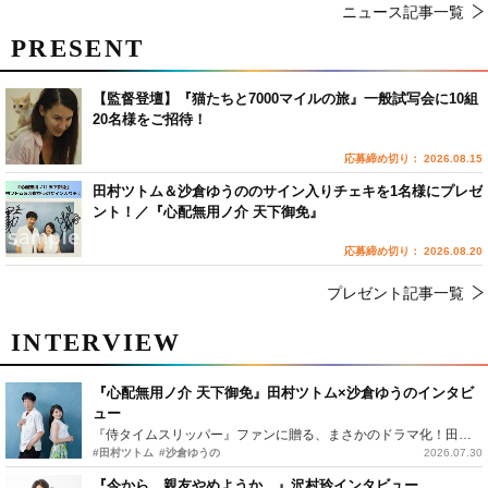
ニュース記事一覧
PRESENT
【監督登壇】『猫たちと7000マイルの旅』一般試写会に10組
20名様をご招待！
応募締め切り： 2026.08.15
田村ツトム＆沙倉ゆうののサイン入りチェキを1名様にプレゼ
ント！／『心配無用ノ介 天下御免』
応募締め切り： 2026.08.20
プレゼント記事一覧
INTERVIEW
『心配無用ノ介 天下御免』田村ツトム×沙倉ゆうのインタビ
ュー
『侍タイムスリッパー』ファンに贈る、まさかのドラマ化！田村ツトム×沙倉ゆうのが語る『心配無用ノ介』撮影秘話
#田村ツトム
#沙倉ゆうの
2026.07.30
『今から、親友やめようか。』沢村玲インタビュー