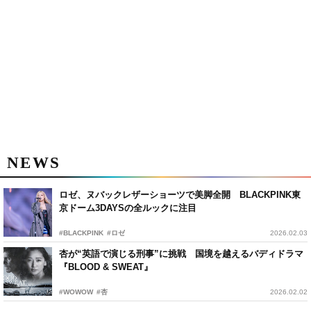
NEWS
ロゼ、ヌバックレザーショーツで美脚全開 BLACKPINK東
京ドーム3DAYSの全ルックに注目
#BLACKPINK
#ロゼ
2026.02.03
杏が“英語で演じる刑事”に挑戦 国境を越えるバディドラマ
『BLOOD & SWEAT』
#WOWOW
#杏
2026.02.02