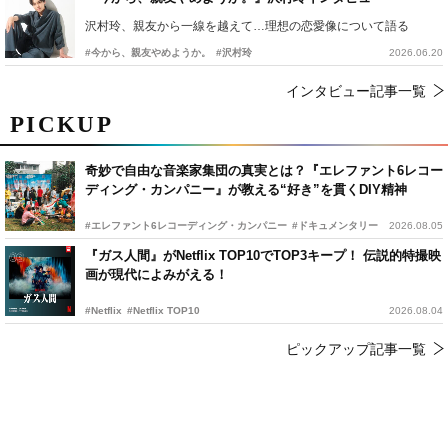
沢村玲、親友から一線を越えて…理想の恋愛像について語る
#今から、親友やめようか。
#沢村玲
2026.06.20
インタビュー記事一覧
PICKUP
奇妙で自由な音楽家集団の真実とは？『エレファント6レコー
ディング・カンパニー』が教える“好き”を貫くDIY精神
#エレファント6レコーディング・カンパニー
#ドキュメンタリー
2026.08.05
『ガス人間』がNetflix TOP10でTOP3キープ！ 伝説的特撮映
画が現代によみがえる！
#Netflix
#Netflix TOP10
2026.08.04
ピックアップ記事一覧