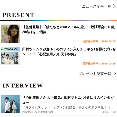
ニュース記事一覧
PRESENT
【監督登壇】『猫たちと7000マイルの旅』一般試写会に10組
20名様をご招待！
応募締め切り： 2026.08.15
田村ツトム＆沙倉ゆうののサイン入りチェキを1名様にプレゼ
ント！／『心配無用ノ介 天下御免』
応募締め切り： 2026.08.20
プレゼント記事一覧
INTERVIEW
『心配無用ノ介 天下御免』田村ツトム×沙倉ゆうのインタビ
ュー
『侍タイムスリッパー』ファンに贈る、まさかのドラマ化！田村ツトム×沙倉ゆうのが語る『心配無用ノ介』撮影秘話
#田村ツトム
#沙倉ゆうの
2026.07.30