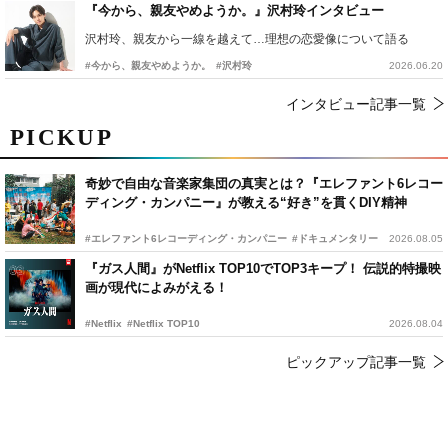
『今から、親友やめようか。』沢村玲インタビュー
沢村玲、親友から一線を越えて…理想の恋愛像について語る
#今から、親友やめようか。
#沢村玲
2026.06.20
インタビュー記事一覧
PICKUP
奇妙で自由な音楽家集団の真実とは？『エレファント6レコー
ディング・カンパニー』が教える“好き”を貫くDIY精神
#エレファント6レコーディング・カンパニー
#ドキュメンタリー
2026.08.05
『ガス人間』がNetflix TOP10でTOP3キープ！ 伝説的特撮映
画が現代によみがえる！
#Netflix
#Netflix TOP10
2026.08.04
ピックアップ記事一覧