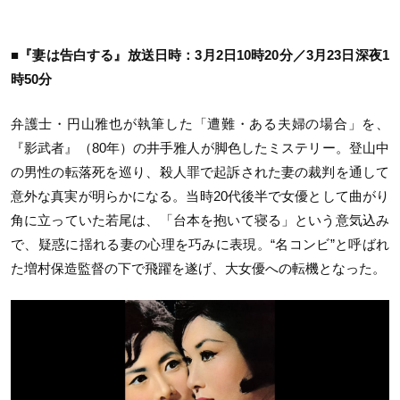
■『妻は告白する』放送日時：3月2日10時20分／3月23日深夜1
時50分
弁護士・円山雅也が執筆した「遭難・ある夫婦の場合」を、
『影武者』（80年）の井手雅人が脚色したミステリー。登山中
の男性の転落死を巡り、殺人罪で起訴された妻の裁判を通して
意外な真実が明らかになる。当時20代後半で女優として曲がり
角に立っていた若尾は、「台本を抱いて寝る」という意気込み
で、疑惑に揺れる妻の心理を巧みに表現。“名コンビ”と呼ばれ
た増村保造監督の下で飛躍を遂げ、大女優への転機となった。