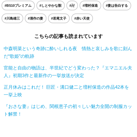
#BS10プレミアム
#しとやかな獣
#卍
#増村保造
#妻は告白する
#川島雄三
#清作の妻
#若尾文子
#赤い天使
こちらの記事も読まれています
中森明菜という奇跡に酔いしれる夜 情熱と哀しみを歌に刻ん
だ“歌姫”の軌跡
官能と自由の物語は、半世紀でどう変わった？『エマニエル夫
人』初期3作と最新作の一挙放送が決定
正月休みはこれだ！ 巨匠・溝口健二と増村保造の作品42本を
一挙上映
『おさな妻』はじめ、関根恵子の初々しい魅力全開の制服カッ
ト解禁！