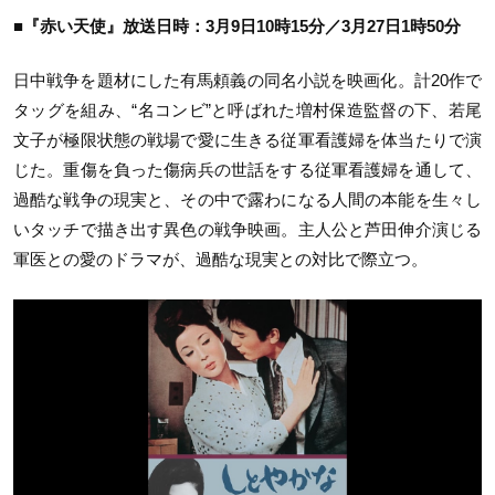
■『赤い天使』放送日時：3月9日10時15分／3月27日1時50分
日中戦争を題材にした有馬頼義の同名小説を映画化。計20作で
タッグを組み、“名コンビ”と呼ばれた増村保造監督の下、若尾
文子が極限状態の戦場で愛に生きる従軍看護婦を体当たりで演
じた。重傷を負った傷病兵の世話をする従軍看護婦を通して、
過酷な戦争の現実と、その中で露わになる人間の本能を生々し
いタッチで描き出す異色の戦争映画。主人公と芦田伸介演じる
軍医との愛のドラマが、過酷な現実との対比で際立つ。