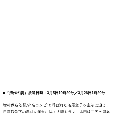
■『清作の妻』放送日時：3月5日10時20分／3月26日1時20分
増村保造監督が“名コンビ”と呼ばれた若尾文子を主演に迎え、
日露戦争下の農村を舞台に描く人間ドラマ。吉田絃二郎の同名