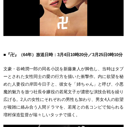
■『卍』（64年）放送日時：3月4日10時20分／3月25日0時10分
文豪・谷崎潤一郎の同名小説を新藤兼人が脚色し、当時はタブ
ーとされた女性同士の愛の行方を描いた衝撃作。内に欲望を秘
めた人妻役の岸田今日子と、彼女を「姉ちゃん」と呼び、小悪
魔的魅力を放つ社長令嬢役の若尾文子が濃密な演技合戦を繰り
広げる。2人の女性にそれぞれの男性も加わり、男女4人の欲望
が複雑に絡み合う人間ドラマを、若尾との名コンビで知られる
増村保造監督が瑞々しいタッチで描く。