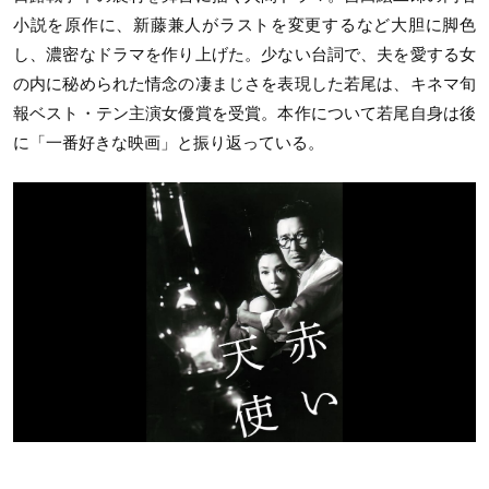
小説を原作に、新藤兼人がラストを変更するなど大胆に脚色
し、濃密なドラマを作り上げた。少ない台詞で、夫を愛する女
の内に秘められた情念の凄まじさを表現した若尾は、キネマ旬
報ベスト・テン主演女優賞を受賞。本作について若尾自身は後
に「一番好きな映画」と振り返っている。