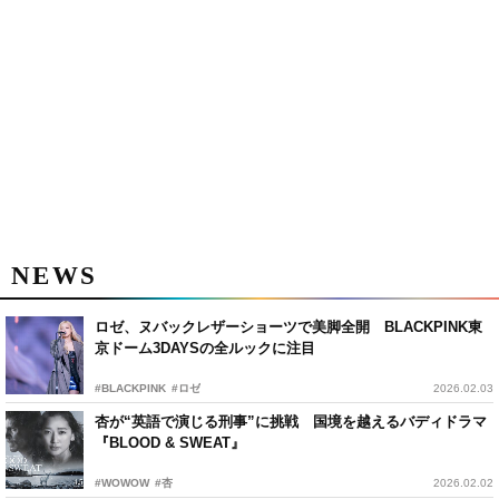
NEWS
ロゼ、ヌバックレザーショーツで美脚全開 BLACKPINK東
京ドーム3DAYSの全ルックに注目
#BLACKPINK
#ロゼ
2026.02.03
杏が“英語で演じる刑事”に挑戦 国境を越えるバディドラマ
『BLOOD & SWEAT』
#WOWOW
#杏
2026.02.02