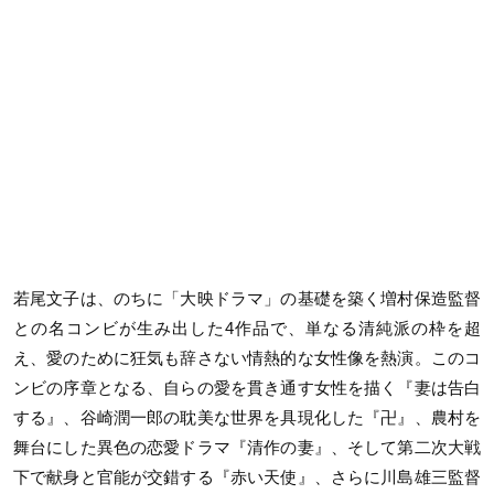
若尾文子は、のちに「大映ドラマ」の基礎を築く増村保造監督
との名コンビが生み出した4作品で、単なる清純派の枠を超
え、愛のために狂気も辞さない情熱的な女性像を熱演。このコ
ンビの序章となる、自らの愛を貫き通す女性を描く『妻は告白
する』、谷崎潤一郎の耽美な世界を具現化した『卍』、農村を
舞台にした異色の恋愛ドラマ『清作の妻』、そして第二次大戦
下で献身と官能が交錯する『赤い天使』、さらに川島雄三監督