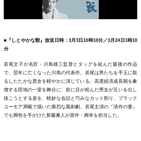
■『しとやかな獣』放送日時：3月3日10時10分／3月24日1時10
分
若尾文子が名匠・川島雄三監督とタッグを組んだ最後の作品
で、翌年に亡くなった川島の代表作。若尾は男たちを手玉に取
るしたたかな悪女を軽やかに演じている。高度経済成長期を象
徴する団地の一室を舞台に、欲に目が眩んだ男女が互いを出し
抜こうとする姿を、軽妙な会話と巧みなカット割り、ブラック
ユーモア満載で描いた痛烈な風刺劇。若尾主演の『清作の妻』
でも脚色を手がけた新藤兼人が原作・脚本を担当した。