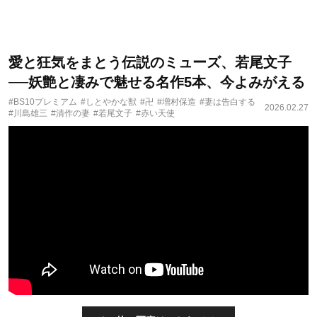
愛と狂気をまとう伝説のミューズ、若尾文子
──妖艶と凄みで魅せる名作5本、今よみがえる
#BS10プレミアム
#しとやかな獣
#卍
#増村保造
#妻は告白する
2026.02.27
#川島雄三
#清作の妻
#若尾文子
#赤い天使