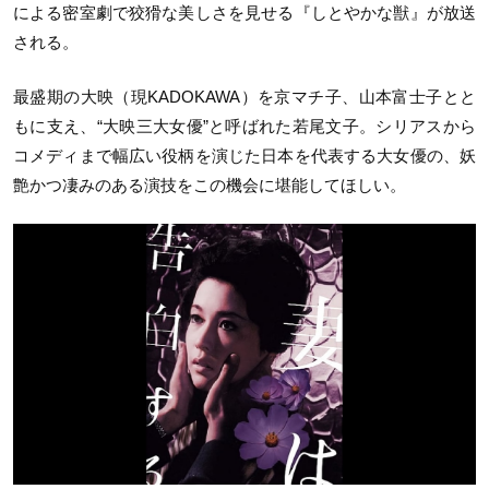
による密室劇で狡猾な美しさを見せる『しとやかな獣』が放送
される。
最盛期の大映（現KADOKAWA）を京マチ子、山本富士子とと
もに支え、“大映三大女優”と呼ばれた若尾文子。シリアスから
コメディまで幅広い役柄を演じた日本を代表する大女優の、妖
艶かつ凄みのある演技をこの機会に堪能してほしい。