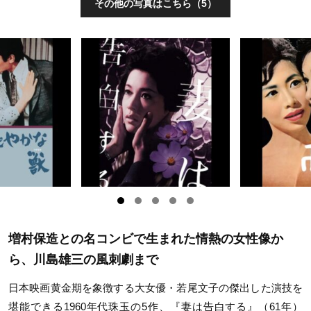
その他の写真はこちら（5）
増村保造との名コンビで生まれた情熱の女性像か
ら、川島雄三の風刺劇まで
日本映画黄金期を象徴する大女優・若尾文子の傑出した演技を
堪能できる1960年代珠玉の5作、『妻は告白する』（61年）