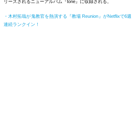
リースされるニューアルバム『tone』に収録される。
・木村拓哉が鬼教官を熱演する『教場 Reunion』がNetflixで6週
連続ランクイン！