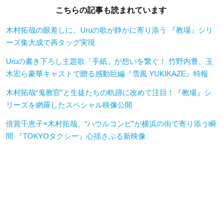
こちらの記事も読まれています
木村拓哉の眼差しに、Uruの歌が静かに寄り添う 『教場』シリ
ーズ集大成で再タッグ実現
Uruの書き下ろし主題歌「手紙」が想いを繋ぐ！ 竹野内豊、玉
木宏ら豪華キャストで贈る感動巨編『雪風 YUKIKAZE』特報
木村拓哉“鬼教官”と生徒たちの軌跡に改めて注目！『教場』シ
リーズを網羅したスペシャル映像公開
倍賞千恵子×木村拓哉、“ハウルコンビ”が横浜の街で寄り添う瞬
間 『TOKYOタクシー』心揺さぶる新映像