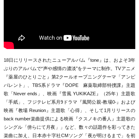
18日にリリースされたニューアルバム『tone』は、およそ3年
ぶりのアルバムで“声や感情の濃淡”をテーマに制作。TVアニメ
『薬屋のひとりごと』第2クールオープニングテーマ「アンビ
バレント」、TBS系ドラマ『DOPE 麻薬取締部特捜課』主題
歌「Never ends」、映画『雪風 YUKIKAZE』（25年）主題歌
「手紙」、フジテレビ系月9ドラマ『風間公親-教場0-』および
映画『教場 Reunion』主題歌「心得」、そして1月リリースの
back number楽曲提供による映画『クスノキの番人』主題歌の
シングル「傍らにて月夜」」など、数々の話題作を彩ってきた
楽曲に加え、日本赤十字社CMソング「夜が明けるまで」を初