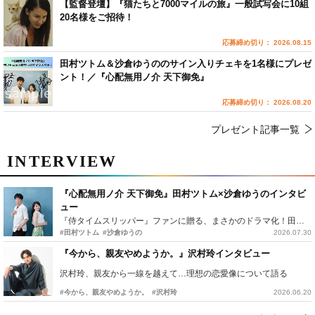
【監督登壇】『猫たちと7000マイルの旅』一般試写会に10組
20名様をご招待！
応募締め切り： 2026.08.15
田村ツトム＆沙倉ゆうののサイン入りチェキを1名様にプレゼ
ント！／『心配無用ノ介 天下御免』
応募締め切り： 2026.08.20
プレゼント記事一覧
INTERVIEW
『心配無用ノ介 天下御免』田村ツトム×沙倉ゆうのインタビ
ュー
『侍タイムスリッパー』ファンに贈る、まさかのドラマ化！田村ツトム×沙倉ゆうのが語る『心配無用ノ介』撮影秘話
#田村ツトム
#沙倉ゆうの
2026.07.30
『今から、親友やめようか。』沢村玲インタビュー
沢村玲、親友から一線を越えて…理想の恋愛像について語る
#今から、親友やめようか。
#沢村玲
2026.06.20