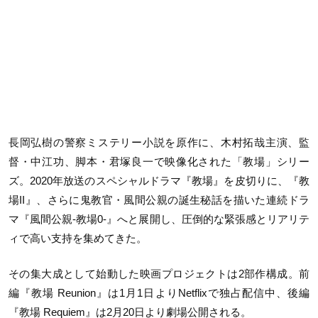
長岡弘樹の警察ミステリー小説を原作に、木村拓哉主演、監
督・中江功、脚本・君塚良一で映像化された「教場」シリー
ズ。2020年放送のスペシャルドラマ『教場』を皮切りに、『教
場II』、さらに鬼教官・風間公親の誕生秘話を描いた連続ドラ
マ『風間公親-教場0-』へと展開し、圧倒的な緊張感とリアリテ
ィで高い支持を集めてきた。
その集大成として始動した映画プロジェクトは2部作構成。前
編『教場 Reunion』は1月1日よりNetflixで独占配信中、後編
『教場 Requiem』は2月20日より劇場公開される。