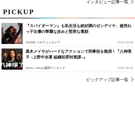
インタビュー記事一覧
PICKUP
『スパイダーマン』も私生活も絶好調のゼンデイヤ、超売れ
っ子女優の華麗な歩みと堅実な素顔
#DUNE
#オデュッセイア
2026.08.09
黒木メイサがハードなアクションで刑事役を熱演！『八神瑛
子 –上野中央署 組織犯罪対策課–』
#Hulu
#Hulu週間ランキング
2026.08.08
ピックアップ記事一覧