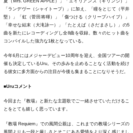
夏（Mrs. GREEN APPLE）」「エイリアンズ（キリンジ）」
「ランデヴー（シャイトープ）」に加え、「瞳をとじて（平井
堅）」「虹（菅田将暉）」「傷つける（クリープハイプ）」
「幸せな結末（大滝詠一）」「たとえば（さだまさし）」の5
曲を新たにレコーディングし全8曲を収録。数々のヒット曲を
コンパイルした強力な1枚となっている。
今年6月にはメジャーデビュー10周年を迎え、全国ツアーの開
催も決定しているUru。その歩みを止めることなく活動を続け
る彼女に多方面からの注目が今後も集まることになりそうだ。
■Uruコメント
今回また『教場』と新たな主題歌でご一緒させていただけるこ
とをとても嬉しく思っています。
『教場 Requiem』での風間公親は、これまでの教場シリーズの
風間よりも一段と厳しさとそこにある愛情をより深く感じまし