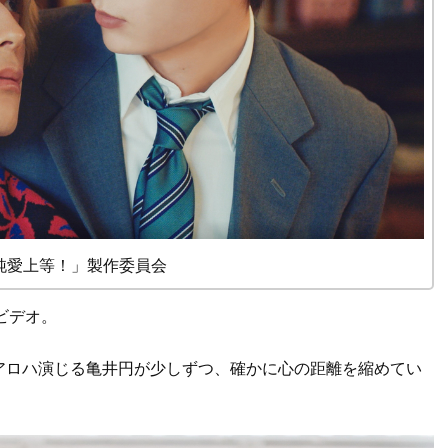
「純愛上等！」製作委員会
ビデオ。
アロハ演じる亀井円が少しずつ、確かに心の距離を縮めてい
。