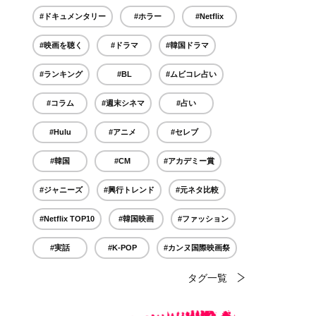
#ドキュメンタリー
#ホラー
#Netflix
#映画を聴く
#ドラマ
#韓国ドラマ
#ランキング
#BL
#ムビコレ占い
#コラム
#週末シネマ
#占い
#Hulu
#アニメ
#セレブ
#韓国
#CM
#アカデミー賞
#ジャニーズ
#興行トレンド
#元ネタ比較
#Netflix TOP10
#韓国映画
#ファッション
#実話
#K-POP
#カンヌ国際映画祭
タグ一覧