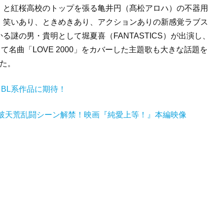
）と紅桜高校のトップを張る亀井円（髙松アロハ）の不器用
、笑いあり、ときめきあり、アクションありの新感覚ラブス
謎の男・貴明として堀夏喜（FANTASTICS）が出演し、
して名曲「LOVE 2000」をカバーした主題歌も大きな話題を
た。
るBL系作品に期待！
…破天荒乱闘シーン解禁！映画『純愛上等！』本編映像