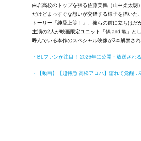
白岩高校のトップを張る佐藤美鶴（山中柔太朗
だけどまっすぐな想いが交錯する様子を描いた
トーリー『純愛上等！』。彼らの前に立ちはだかる
主演の2人が映画限定ユニット「鶴 and 亀」と
呼んでいる本作のスペシャル映像が2本解禁され
・BLファンが注目！ 2026年に公開・放送され
・【動画】【超特急 高松アロハ】濡れて覚醒