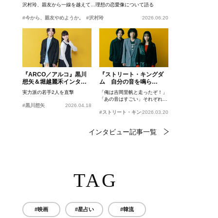
沢村玲、親友から一線を越えて…理想の恋愛像について語る
#今から、親友やめようか。
#沢村玲
2026.06.20
『ARCO／アルコ』黒川
『ストリート・キングダ
想矢＆堀越麗禾インタビ
ム 自分の音を鳴ら
ュー
せ。』峯田和伸、若葉竜
実力派の若手2人を直撃
「俺は吉岡里帆と走ったぞ！」
也、吉岡里帆インタビュ
「あの音はすごい」それぞれの
ー
#黒川想矢
2026.04.18
忘れがたいシーンとは？
#ストリート・キングダム 自分の音を鳴らせ。
2026.03.20
インタビュー記事一覧
TAG
#映画
#星占い
#韓流