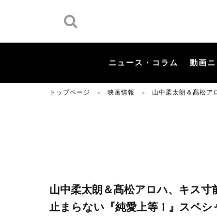
ニュース・コラム
動画ニ
トップページ
映画情報
山中柔太朗＆髙松ア
＞
＞
山中柔太朗＆髙松アロハ、キス寸
止まらない『純愛上等！』スペシ