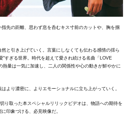
い指先の距離、思わず息を呑むキス寸前のカットや、胸を掴
自然と引き上げていく。言葉にしなくても伝わる感情の揺ら
愛”すぎる世界。時代を超えて愛され続ける名曲「LOVE
語の熱量は一気に加速し、二人の関係性や心の動きが鮮やかに
観はより濃密に、よりエモーショナルに立ち上がっていく。
に切り取った本スペシャルリリックビデオは、物語への期待を
烈に印象づける、必見映像だ。