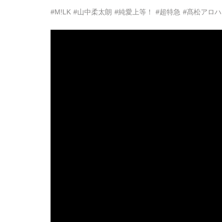
#M!LK
#山中柔太朗
#純愛上等！
#超特急
#髙松アロハ