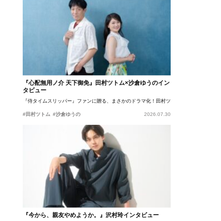
『心配無用ノ介 天下御免』田村ツトム×沙倉ゆうのイン
タビュー
『侍タイムスリッパー』ファンに贈る、まさかのドラマ化！田村ツトム×沙倉ゆうのが語
#田村ツトム
#沙倉ゆうの
2026.07.30
『今から、親友やめようか。』沢村玲インタビュー