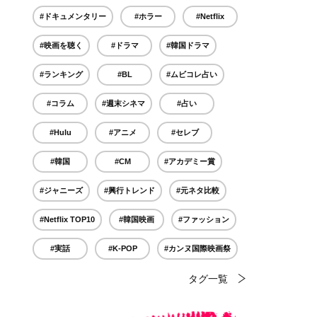
#ドキュメンタリー
#ホラー
#Netflix
#映画を聴く
#ドラマ
#韓国ドラマ
#ランキング
#BL
#ムビコレ占い
#コラム
#週末シネマ
#占い
#Hulu
#アニメ
#セレブ
#韓国
#CM
#アカデミー賞
#ジャニーズ
#興行トレンド
#元ネタ比較
#Netflix TOP10
#韓国映画
#ファッション
#実話
#K-POP
#カンヌ国際映画祭
タグ一覧