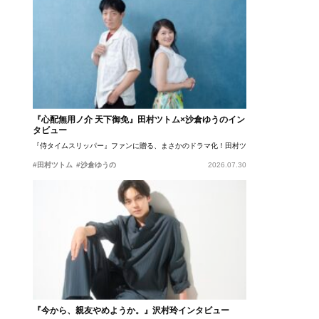
『心配無用ノ介 天下御免』田村ツトム×沙倉ゆうのイン
タビュー
『侍タイムスリッパー』ファンに贈る、まさかのドラマ化！田村ツトム×沙倉ゆうのが語
#田村ツトム
#沙倉ゆうの
2026.07.30
『今から、親友やめようか。』沢村玲インタビュー