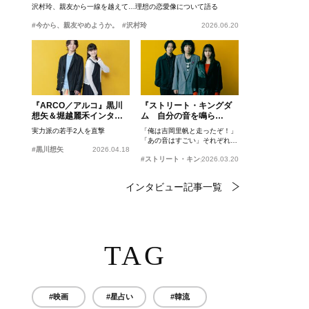
沢村玲、親友から一線を越えて…理想の恋愛像について語る
#今から、親友やめようか。
#沢村玲
2026.06.20
『ARCO／アルコ』黒川
『ストリート・キングダ
想矢＆堀越麗禾インタビ
ム 自分の音を鳴ら
ュー
せ。』峯田和伸、若葉竜
実力派の若手2人を直撃
「俺は吉岡里帆と走ったぞ！」
也、吉岡里帆インタビュ
「あの音はすごい」それぞれの
ー
#黒川想矢
2026.04.18
忘れがたいシーンとは？
#ストリート・キングダム 自分の音を鳴らせ。
2026.03.20
インタビュー記事一覧
TAG
#映画
#星占い
#韓流