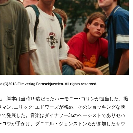
ed (C)2018 Filmverlag Fernsehjuwelen. All rights reserved.
、脚本は当時19歳だったハーモニー･コリンが担当した。撮
ラマン､エリック･エドワーズが務め、そのショッキングな映
で発展した。音楽はダイナソーJr.のベーシストでありセバ
ーロウが手がけ、ダニエル・ジョンストンらが参加したサウ
。