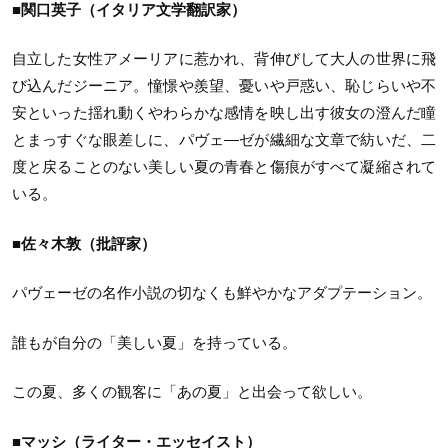
■関口英子（イタリア文学翻訳家）
自立した女性アメーリアに惹かれ、背伸びして大人の世界に飛
び込んだジーニア。憧憬や羨望、憂いや戸惑い、恥じらいや不
安といった揺れ動くやわらかな感情を映し出す彼女の澄んだ瞳
とまっすぐな眼差しに、パヴェ―ゼが繊細な文章で紡いだ、二
度と戻ることのない美しい夏の青春と傷痕がすべて凝縮されて
いる。
■佐々木敦（批評家）
パヴェーゼの名作小説の切なくも鮮やかなアダプテーション。
誰もが自分の「美しい夏」を持っている。
この夏、多くの観客に「あの夏」と出会って欲しい。
■マッシ（ライター・エッセイスト）