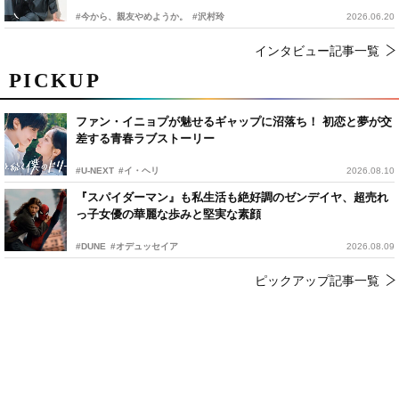
#今から、親友やめようか。
#沢村玲
2026.06.20
インタビュー記事一覧
PICKUP
ファン・イニョプが魅せるギャップに沼落ち！ 初恋と夢が交
差する青春ラブストーリー
#U-NEXT
#イ・ヘリ
2026.08.10
『スパイダーマン』も私生活も絶好調のゼンデイヤ、超売れ
っ子女優の華麗な歩みと堅実な素顔
#DUNE
#オデュッセイア
2026.08.09
ピックアップ記事一覧