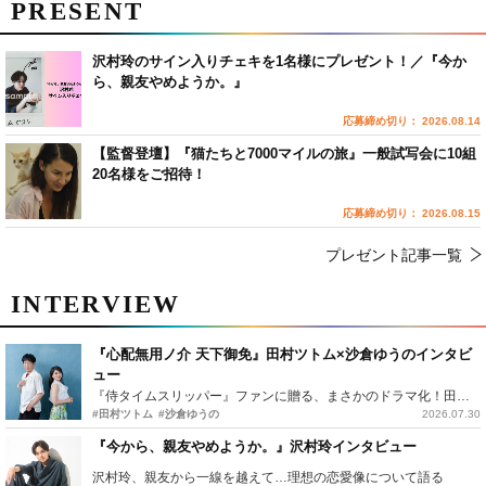
PRESENT
沢村玲のサイン入りチェキを1名様にプレゼント！／『今か
ら、親友やめようか。』
応募締め切り： 2026.08.14
【監督登壇】『猫たちと7000マイルの旅』一般試写会に10組
20名様をご招待！
応募締め切り： 2026.08.15
プレゼント記事一覧
INTERVIEW
『心配無用ノ介 天下御免』田村ツトム×沙倉ゆうのインタビ
ュー
『侍タイムスリッパー』ファンに贈る、まさかのドラマ化！田村ツトム×沙倉ゆうのが語る『心配無用ノ介』撮影秘話
#田村ツトム
#沙倉ゆうの
2026.07.30
『今から、親友やめようか。』沢村玲インタビュー
沢村玲、親友から一線を越えて…理想の恋愛像について語る