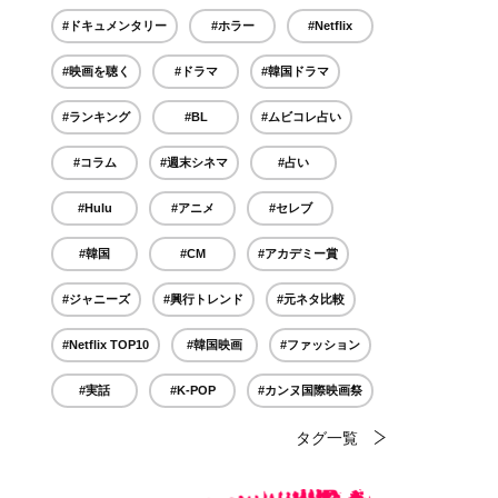
#ドキュメンタリー
#ホラー
#Netflix
#映画を聴く
#ドラマ
#韓国ドラマ
#ランキング
#BL
#ムビコレ占い
#コラム
#週末シネマ
#占い
#Hulu
#アニメ
#セレブ
#韓国
#CM
#アカデミー賞
#ジャニーズ
#興行トレンド
#元ネタ比較
#Netflix TOP10
#韓国映画
#ファッション
#実話
#K-POP
#カンヌ国際映画祭
タグ一覧