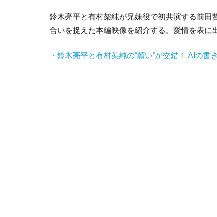
鈴木亮平と有村架純が兄妹役で初共演する前田
合いを捉えた本編映像を紹介する。愛情を表に
・鈴木亮平と有村架純の“願い”が交錯！ AIの