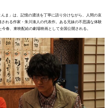
花まんま」は、記憶の濃淡を丁寧に語り分けながら、人間の哀
価される作家・朱川湊人の代表作。ある兄妹の不思議な体験
た今春、東映配給の劇場映画として全国公開される。