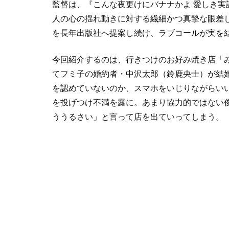
監督は、『こんな夜更けにバナナかよ 愛しき実
人の心の揺れ動きに対する繊細かつ真摯な眼差
を長年出版社へ提案し続け、ラブコールが実を
今回紹介するのは、行きつけのお好み焼き店「
てフミ子の婚約者・中沢太郎（鈴鹿央士）が結
を認めていないのか、スマホをいじりながらい
を投げつけ不満を露に。あまり協力的ではない
ううるさい」と言って店を出ていってしまう。