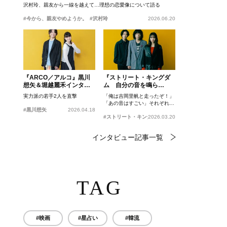
沢村玲、親友から一線を越えて…理想の恋愛像について語る
#今から、親友やめようか。
#沢村玲
2026.06.20
『ARCO／アルコ』黒川
『ストリート・キングダ
想矢＆堀越麗禾インタビ
ム 自分の音を鳴ら
ュー
せ。』峯田和伸、若葉竜
実力派の若手2人を直撃
「俺は吉岡里帆と走ったぞ！」
也、吉岡里帆インタビュ
「あの音はすごい」それぞれの
ー
#黒川想矢
2026.04.18
忘れがたいシーンとは？
#ストリート・キングダム 自分の音を鳴らせ。
2026.03.20
インタビュー記事一覧
TAG
#映画
#星占い
#韓流