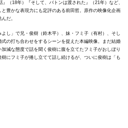
話』（18年）『そして、バトンは渡された』（21年）など、
しと豊かな表現力にも定評のある前田哲。原作の映像化企画
結んだ。
みよし」で兄・俊樹（鈴木平）、妹・フミ子（有村）、そし
婚式の打ち合わせをするシーンを捉えた本編映像。まだ結婚
い加減な態度で話を聞く俊樹に腹を立てたフミ子がおしぼり
俊樹にフミ子が捲し立てて話し続けるが、ついに俊樹は「も