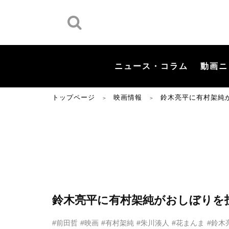
ニュース・コラム
動画ニ
トップページ
映画情報
鈴木亮平に有村架純が
＞
＞
鈴木亮平に有村架純がおしぼりを投
#前田哲
#映画
#有村架純
#朱川湊人
#花まんま
#鈴木