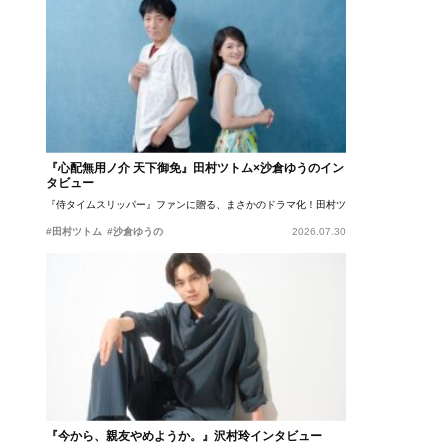
『心配無用ノ介 天下御免』田村ツトム×沙倉ゆうのイン
タビュー
『侍タイムスリッパー』ファンに贈る、まさかのドラマ化！田村ツトム×沙倉ゆうのが語
#田村ツトム
#沙倉ゆうの
2026.07.30
『今から、親友やめようか。』沢村玲インタビュー