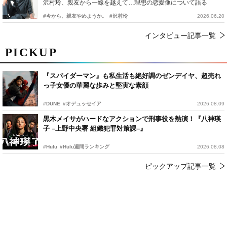
沢村玲、親友から一線を越えて…理想の恋愛像について語る
#今から、親友やめようか。
#沢村玲
2026.06.20
インタビュー記事一覧
PICKUP
『スパイダーマン』も私生活も絶好調のゼンデイヤ、超売れ
っ子女優の華麗な歩みと堅実な素顔
#DUNE
#オデュッセイア
2026.08.09
黒木メイサがハードなアクションで刑事役を熱演！『八神瑛
子 –上野中央署 組織犯罪対策課–』
#Hulu
#Hulu週間ランキング
2026.08.08
ピックアップ記事一覧