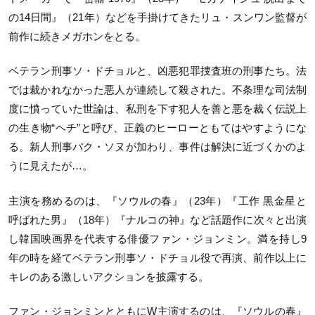
の14日間』（21年）などを手掛けてきたリュ・スンワン監督が
前作に続きメガホンをとる。
ベテラン刑事ソ・ドチョルと、凶悪犯罪捜査班の刑事たち。法
では裁かれなかった悪人が連続して殺された。不条理な司法制
度に憤っていた世論は、私刑を下す犯人を善と悪を裁く伝説上
の生き物“ヘチ”と呼び、正義のヒーローともてはやすようにな
る。新人刑事パク・ソヌが加わり、事件は解決に近づくかのよ
うに見えたが…。
主演を務めるのは、『ソウルの春』（23年）『工作 黒金星と
呼ばれた男』（18年）『ナルコの神』など話題作に次々と出演
し韓国映画界を代表する俳優ファン・ジョンミン。満を持し9
年の時を経てベテラン刑事ソ・ドチョル役で再演、前作以上に
キレのある激しいアクションを披露する。
ファン・ジョンミンとともにW主演するのは、『ソウルの春』