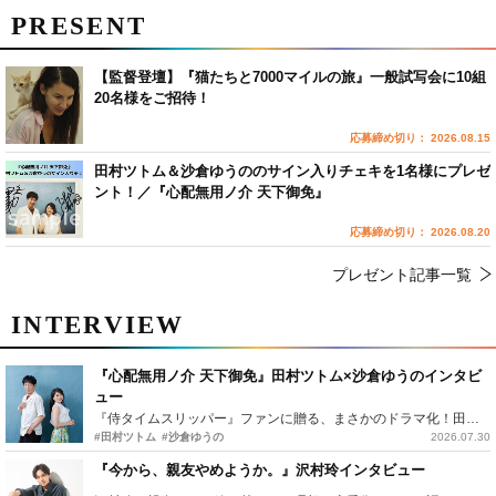
PRESENT
【監督登壇】『猫たちと7000マイルの旅』一般試写会に10組
20名様をご招待！
応募締め切り： 2026.08.15
田村ツトム＆沙倉ゆうののサイン入りチェキを1名様にプレゼ
ント！／『心配無用ノ介 天下御免』
応募締め切り： 2026.08.20
プレゼント記事一覧
INTERVIEW
『心配無用ノ介 天下御免』田村ツトム×沙倉ゆうのインタビ
ュー
『侍タイムスリッパー』ファンに贈る、まさかのドラマ化！田村ツトム×沙倉ゆうのが語る『心配無用ノ介』撮影秘話
#田村ツトム
#沙倉ゆうの
2026.07.30
『今から、親友やめようか。』沢村玲インタビュー