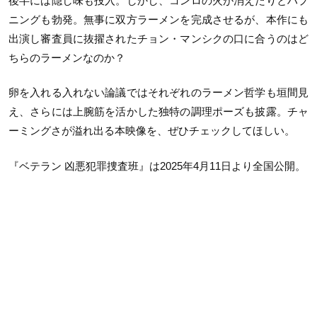
後半には隠し味も投入。しかし、コンロの火が消えたりとハプ
ニングも勃発。無事に双方ラーメンを完成させるが、本作にも
出演し審査員に抜擢されたチョン・マンシクの口に合うのはど
ちらのラーメンなのか？
卵を入れる入れない論議ではそれぞれのラーメン哲学も垣間見
え、さらには上腕筋を活かした独特の調理ポーズも披露。チャ
ーミングさが溢れ出る本映像を、ぜひチェックしてほしい。
『ベテラン 凶悪犯罪捜査班』は2025年4月11日より全国公開。