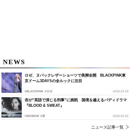
NEWS
ロゼ、ヌバックレザーショーツで美脚全開 BLACKPINK東
京ドーム3DAYSの全ルックに注目
#BLACKPINK
#ロゼ
2026.02.03
杏が“英語で演じる刑事”に挑戦 国境を越えるバディドラマ
『BLOOD & SWEAT』
#WOWOW
#杏
2026.02.02
ニュース記事一覧