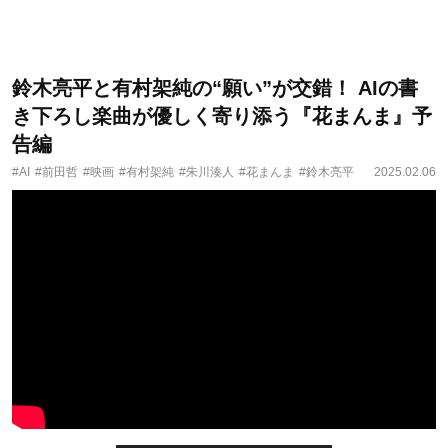
鈴木亮平と有村架純の“願い”が交錯！ AIの書
き下ろし楽曲が優しく寄り添う『花まんま』予
告編
#AI
#前田哲
#映画
#有村架純
#朱川湊人
#花まんま
#鈴木亮平
2025.02.06