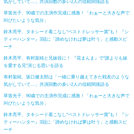
気がしていて…」共演回数の多い2人の信頼関係語る
草笛光子、90歳での主演作完成に感激！「わぁーと大きな声で
叫びたいような気分」
鈴木亮平、タキシード着こなし“ベストドレッサー賞”も！ 『シ
ティーハンター』3冠に「諦めなければ夢は叶う」と感動スピ
ーチ
鈴木亮平、有村架純と兄妹役に！ 『花まんま』で“誰よりも妹
を愛する兄”演じる思いを語る
有村架純、坂口健太郎は「一緒に乗り越えてきた戦友のような
気がしていて…」共演回数の多い2人の信頼関係語る
草笛光子、90歳での主演作完成に感激！「わぁーと大きな声で
叫びたいような気分」
鈴木亮平、タキシード着こなし“ベストドレッサー賞”も！ 『シ
ティーハンター』3冠に「諦めなければ夢は叶う」と感動スピ
ーチ