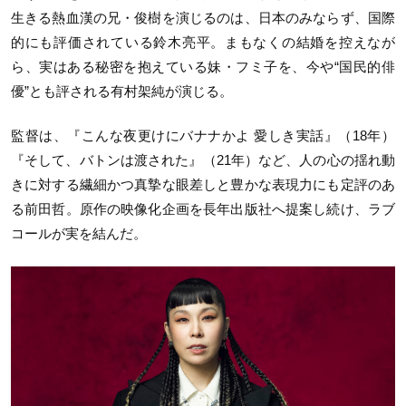
生きる熱血漢の兄・俊樹を演じるのは、日本のみならず、国際
的にも評価されている鈴木亮平。まもなくの結婚を控えなが
ら、実はある秘密を抱えている妹・フミ子を、今や“国民的俳
優”とも評される有村架純が演じる。
監督は、『こんな夜更けにバナナかよ 愛しき実話』（18年）
『そして、バトンは渡された』（21年）など、人の心の揺れ動
きに対する繊細かつ真摯な眼差しと豊かな表現力にも定評のあ
る前田哲。原作の映像化企画を長年出版社へ提案し続け、ラブ
コールが実を結んだ。