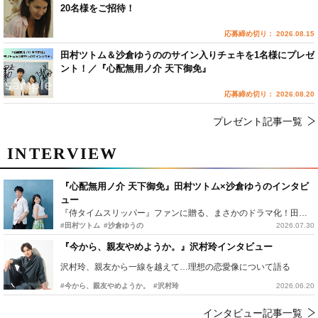
20名様をご招待！
応募締め切り： 2026.08.15
田村ツトム＆沙倉ゆうののサイン入りチェキを1名様にプレゼ
ント！／『心配無用ノ介 天下御免』
応募締め切り： 2026.08.20
プレゼント記事一覧
INTERVIEW
『心配無用ノ介 天下御免』田村ツトム×沙倉ゆうのインタビ
ュー
『侍タイムスリッパー』ファンに贈る、まさかのドラマ化！田村ツトム×沙倉ゆうのが語る『心配無用ノ介』撮影秘話
#田村ツトム
#沙倉ゆうの
2026.07.30
『今から、親友やめようか。』沢村玲インタビュー
沢村玲、親友から一線を越えて…理想の恋愛像について語る
#今から、親友やめようか。
#沢村玲
2026.06.20
インタビュー記事一覧