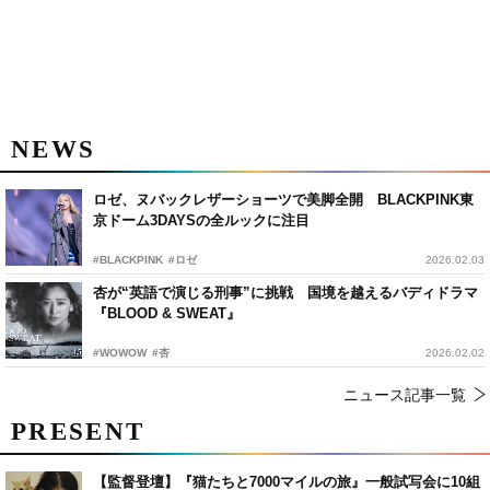
NEWS
ロゼ、ヌバックレザーショーツで美脚全開 BLACKPINK東
京ドーム3DAYSの全ルックに注目
#BLACKPINK
#ロゼ
2026.02.03
杏が“英語で演じる刑事”に挑戦 国境を越えるバディドラマ
『BLOOD & SWEAT』
#WOWOW
#杏
2026.02.02
ニュース記事一覧
PRESENT
【監督登壇】『猫たちと7000マイルの旅』一般試写会に10組