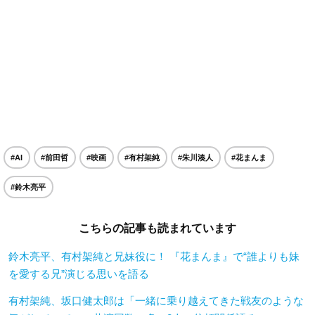
#AI
#前田哲
#映画
#有村架純
#朱川湊人
#花まんま
#鈴木亮平
こちらの記事も読まれています
鈴木亮平、有村架純と兄妹役に！ 『花まんま』で“誰よりも妹
を愛する兄”演じる思いを語る
有村架純、坂口健太郎は「一緒に乗り越えてきた戦友のような