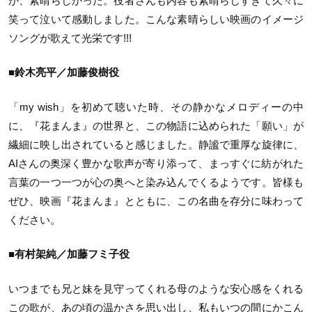
が、素晴らしかった。役者さんも内容も素晴らしすぎて久々に
笑って泣いて感動しました。こんな素晴らしい映画のイメージ
ソングが歌えて光栄です!!!
■鈴木亮平／加藤俊樹役
「my wish」を初めて聴いた時、その静かなメロディーの中
に、『花まんま』の世界と、この物語に込められた「願い」が
繊細に映し出されていると感じました。静謐で重厚な旋律に、
AIさんの奥深く豊かな歌声が寄り添って、まっすぐに紡がれた
言葉の一つ一つが心の奥へと染み込んでくるようです。皆様も
ぜひ、映画『花まんま』とともに、この名曲を存分に味わって
ください。
■有村架純／加藤フミ子役
いつまでも兄と妹を見守ってくれる母のような安心感をくれる
この歌が、あの頃の温かさを思い出し、私もいつの間にかこん