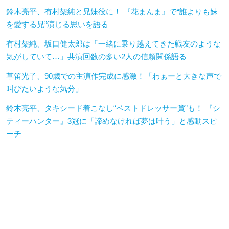
鈴木亮平、有村架純と兄妹役に！ 『花まんま』で“誰よりも妹
を愛する兄”演じる思いを語る
有村架純、坂口健太郎は「一緒に乗り越えてきた戦友のような
気がしていて…」共演回数の多い2人の信頼関係語る
草笛光子、90歳での主演作完成に感激！「わぁーと大きな声で
叫びたいような気分」
鈴木亮平、タキシード着こなし“ベストドレッサー賞”も！ 『シ
ティーハンター』3冠に「諦めなければ夢は叶う」と感動スピ
ーチ