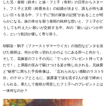
した兄・俊樹（鈴木）と妹・フミ子（有村）の日常からスター
ト。フミ子と太郎（鈴鹿央士）の結婚が決まり、誰もが待ち遠
しい日々を送る中、フミ子に”別の家族の記憶”があることが明
らかになる。妹の幸せを願う俊樹の純粋な想いと、フミ子がど
うしても叶えたい願いが交錯する中、AIの「願いはいつか叶
う」という歌詞が優しく寄り添う。
幼馴染・駒子（ファーストサマーウイカ）の強烈なビンタを浴
びた俊樹は、何かが吹っ切れたかのようにある所へと向かう。
そして、花嫁姿のフミ子の元に「でっかいプレゼント持ってき
たで！」と満面の笑みで駆けつける姿が映し出される。兄妹愛
と“秘密”に満ちた予告映像は、「忘れられない感動のラスト5
分」のテロップとともに、披露宴で涙を流す2人の姿で締めく
くられる。果たして俊樹が用意したフミ子へのプレゼントとは
一体何なのか？