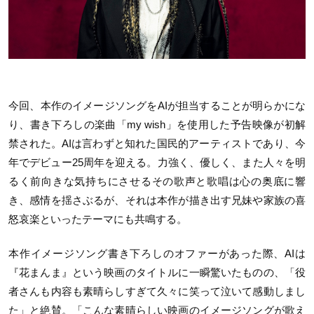
今回、本作のイメージソングをAIが担当することが明らかにな
り、書き下ろしの楽曲「my wish」を使用した予告映像が初解
禁された。AIは言わずと知れた国民的アーティストであり、今
年でデビュー25周年を迎える。力強く、優しく、また人々を明
るく前向きな気持ちにさせるその歌声と歌唱は心の奥底に響
き、感情を揺さぶるが、それは本作が描き出す兄妹や家族の喜
怒哀楽といったテーマにも共鳴する。
本作イメージソング書き下ろしのオファーがあった際、AIは
『花まんま』という映画のタイトルに一瞬驚いたものの、「役
者さんも内容も素晴らしすぎて久々に笑って泣いて感動しまし
た」と絶賛。「こんな素晴らしい映画のイメージソングが歌え