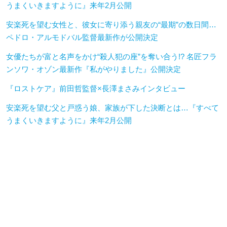
うまくいきますように』来年2月公開
安楽死を望む女性と、彼女に寄り添う親友の“最期”の数日間…
ペドロ・アルモドバル監督最新作が公開決定
女優たちが富と名声をかけ“殺人犯の座”を奪い合う!? 名匠フラ
ンソワ・オゾン最新作『私がやりました』公開決定
『ロストケア』前田哲監督×長澤まさみインタビュー
安楽死を望む父と戸惑う娘、家族が下した決断とは…『すべて
うまくいきますように』来年2月公開