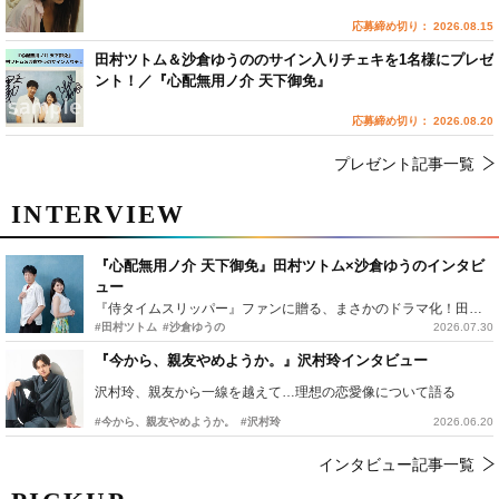
応募締め切り： 2026.08.15
田村ツトム＆沙倉ゆうののサイン入りチェキを1名様にプレゼ
ント！／『心配無用ノ介 天下御免』
応募締め切り： 2026.08.20
プレゼント記事一覧
INTERVIEW
『心配無用ノ介 天下御免』田村ツトム×沙倉ゆうのインタビ
ュー
『侍タイムスリッパー』ファンに贈る、まさかのドラマ化！田村ツトム×沙倉ゆうのが語る『心配無用ノ介』撮影秘話
#田村ツトム
#沙倉ゆうの
2026.07.30
『今から、親友やめようか。』沢村玲インタビュー
沢村玲、親友から一線を越えて…理想の恋愛像について語る
#今から、親友やめようか。
#沢村玲
2026.06.20
インタビュー記事一覧