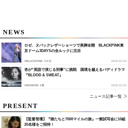
NEWS
ロゼ、ヌバックレザーショーツで美脚全開 BLACKPINK東
京ドーム3DAYSの全ルックに注目
#BLACKPINK
#ロゼ
2026.02.03
杏が“英語で演じる刑事”に挑戦 国境を越えるバディドラマ
『BLOOD & SWEAT』
#WOWOW
#杏
2026.02.02
ニュース記事一覧
PRESENT
【監督登壇】『猫たちと7000マイルの旅』一般試写会に10組
20名様をご招待！