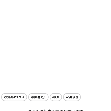
#安楽死のススメ
#岡﨑育之介
#映画
#石原滉也