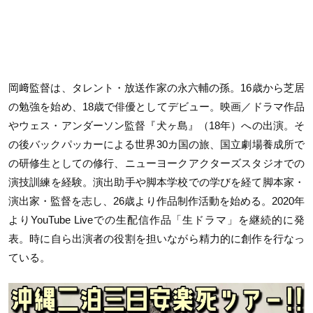
岡﨑監督は、タレント・放送作家の永六輔の孫。16歳から芝居
の勉強を始め、18歳で俳優としてデビュー。映画／ドラマ作品
やウェス・アンダーソン監督『犬ヶ島』（18年）への出演。そ
の後バックパッカーによる世界30カ国の旅、国立劇場養成所で
の研修生としての修行、ニューヨークアクターズスタジオでの
演技訓練を経験。演出助手や脚本学校での学びを経て脚本家・
演出家・監督を志し、26歳より作品制作活動を始める。2020年
よりYouTube Liveでの生配信作品「生ドラマ」を継続的に発
表。時に自ら出演者の役割を担いながら精力的に創作を行なっ
ている。