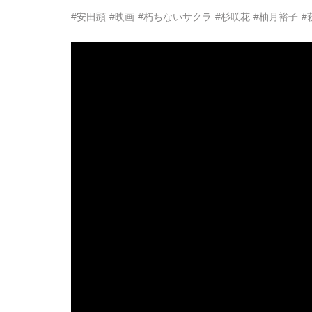
#安田顕
#映画
#朽ちないサクラ
#杉咲花
#柚月裕子
#