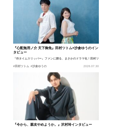
『心配無用ノ介 天下御免』田村ツトム×沙倉ゆうのイン
タビュー
『侍タイムスリッパー』ファンに贈る、まさかのドラマ化！田村ツトム×沙倉ゆうのが語
#田村ツトム
#沙倉ゆうの
2026.07.30
『今から、親友やめようか。』沢村玲インタビュー