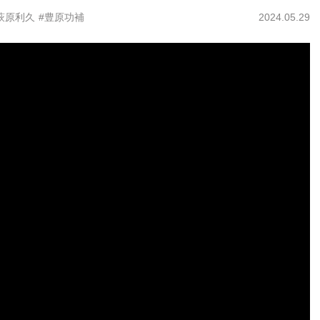
萩原利久
#豊原功補
2024.05.29