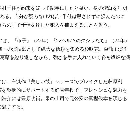
津村千佳が約束を破って記事にしたと疑い、身の潔白を証明
される。自分が疑わなければ、千佳は殺されずに済んだのに
自らの手で千佳を殺した犯人を捕まえることを誓う。
は、『市子』（23年）『52ヘルツのクジラたち』（24年）
随一の演技派として絶大な信頼を集める杉咲花。単独主演作
と葛藤を繰り返しながら、強さを手に入れていく姿を繊細な演
には、主演作『美しい彼』シリーズでブレイクした萩原利
査を献身的にサポートする好青年役で、フレッシュな魅力を
山浩介には豊原功補。泉の上司で元公安の富樫俊幸を演じる
で魅了する。