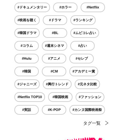
#ドキュメンタリー
#ホラー
#Netflix
#映画を聴く
#ドラマ
#ランキング
#韓国ドラマ
#BL
#ムビコレ占い
#コラム
#週末シネマ
#占い
#Hulu
#アニメ
#セレブ
#韓国
#CM
#アカデミー賞
#ジャニーズ
#興行トレンド
#元ネタ比較
#Netflix TOP10
#韓国映画
#ファッション
#実話
#K-POP
#カンヌ国際映画祭
タグ一覧