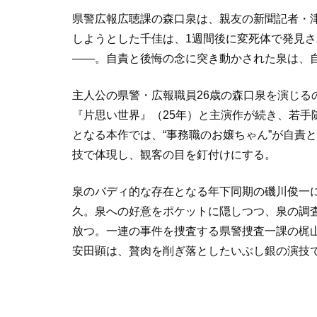
県警広報広聴課の森口泉は、親友の新聞記者・
しようとした千佳は、1週間後に変死体で発見
——。自責と後悔の念に突き動かされた泉は、
主人公の県警・広報職員26歳の森口泉を演じるの
『片思い世界』（25年）と主演作が続き、若手
となる本作では、“事務職のお嬢ちゃん”が自責
技で体現し、観客の目を釘付けにする。
泉のバディ的な存在となる年下同期の磯川俊一
久。泉への好意をポケットに隠しつつ、泉の調
放つ。一連の事件を捜査する県警捜査一課の梶
安田顕は、贅肉を削ぎ落としたいぶし銀の演技