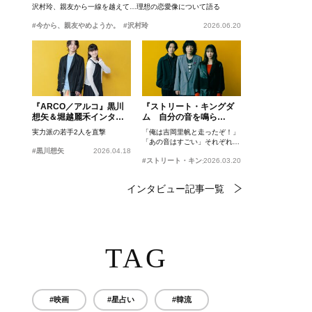
沢村玲、親友から一線を越えて…理想の恋愛像について語る
#今から、親友やめようか。
#沢村玲
2026.06.20
『ARCO／アルコ』黒川
『ストリート・キングダ
想矢＆堀越麗禾インタビ
ム 自分の音を鳴ら
ュー
せ。』峯田和伸、若葉竜
実力派の若手2人を直撃
「俺は吉岡里帆と走ったぞ！」
也、吉岡里帆インタビュ
「あの音はすごい」それぞれの
ー
#黒川想矢
2026.04.18
忘れがたいシーンとは？
#ストリート・キングダム 自分の音を鳴らせ。
2026.03.20
インタビュー記事一覧
TAG
#映画
#星占い
#韓流