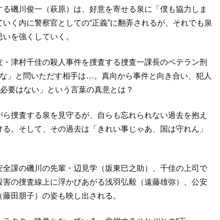
する磯川俊一（萩原）は、好意を寄せる泉に「僕も協力しま
いく内に警察官としての“正義”に翻弄されるが、それでも泉
思いを強くしていく。
友・津村千佳の殺人事件を捜査する捜査一課長のベテラン刑
るな」と問いただす相手は…。真向から事件と向き合い、犯人
す必要はない」という言葉の真意とは？
がら捜査する泉を見守るが、自らも忘れられない過去を抱え
ける。そして、その過去は「きれい事じゃあ、国は守れん」
安全課の磯川の先輩・辺⾒学（坂東⺒之助）、千佳の上司で
殺害の捜査線上に浮かびあがる浅羽弘毅（遠藤雄弥）、公安
（藤田朋子）の姿も映し出される。