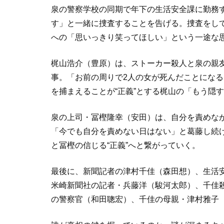
泉の警察学校の同期で年下の生活安全課に勤務
す」と一緒に捜査することを告げる。捜査をして
への「思いっきり笑ってほしい」という一途な
梶山浩介（豊原）は、ストーカー殺人と泉の親
事。「お前の周りで2人の女が死んだことにな
を捕まえることが“正義”とする梶山の「もう隠
泉の上司・冨樫隆幸（安田）は、自分を責めな
「今でも自分を責めない日はない」と葛藤し続
と冨樫の信じる“正義”へと繋がっていく。
最後に、新聞記者の津村千佳（森田想）、生活
米崎新聞社の記者・兵藤洋（駿河太郎）、千佳
の警察官（和田聰宏）、千佳の⺟親・津村雅子