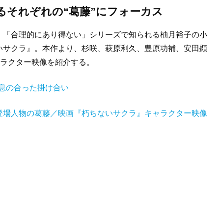
るそれぞれの“葛藤”にフォーカス
」「合理的にあり得ない」シリーズで知られる柚月裕子の小
いサクラ』。本作より、杉咲、萩原利久、豊原功補、安田顕
ャラクター映像を紹介する。
 息の合った掛け合い
登場人物の葛藤／映画『朽ちないサクラ』キャラクター映像