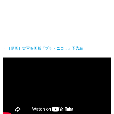
・［動画］実写映画版『プチ・ニコラ』予告編