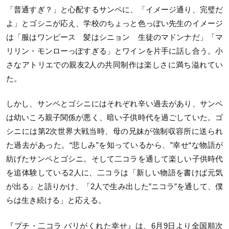
「普通すぎ？」と心配するサンペに、「イメージ通り、完璧だ
よ」とゴシニが応え、学校のちょっと色っぽい先生のイメージ
は「服はワンピース 髪はシニョン 生徒のマドンナだ」「マ
リリン・モンローっぽすぎる」とワインを片手に話し合う。小
さなアトリエでの親友2人の共同制作は楽しさに満ち溢れてい
た。
しかし、サンペとゴシニにはそれぞれ辛い過去があり、サンペ
は幼いころ親子関係が悪く、暗い子供時代を過ごしていた。ゴ
シニには第2次世界大戦当時、母の兄妹が強制収容所に送られ
た過去があった。“悲しみ”を知っているから、”幸せ“な物語が
紡げたサンペとゴシニ。そして二コラを通して楽しい子供時代
を追体験している2人に、二コラは「新しい物語を書けば元気
が出る」と語りかけ、「2人で生み出した”ニコラ”を通して、僕
らは生き続ける」と応える。
『プチ・二コラ パリがくれた幸せ』は、6月9日より全国順次