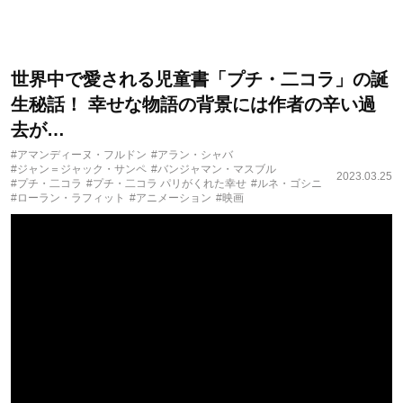
世界中で愛される児童書「プチ・二コラ」の誕
生秘話！ 幸せな物語の背景には作者の辛い過
去が…
#アマンディーヌ・フルドン
#アラン・シャバ
#ジャン＝ジャック・サンペ
#バンジャマン・マスブル
2023.03.25
#プチ・二コラ
#プチ・二コラ パリがくれた幸せ
#ルネ・ゴシニ
#ローラン・ラフィット
#アニメーション
#映画