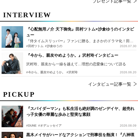
プレゼント記事一覧
INTERVIEW
『心配無用ノ介 天下御免』田村ツトム×沙倉ゆうのインタビ
ュー
『侍タイムスリッパー』ファンに贈る、まさかのドラマ化！田村ツトム×沙倉ゆうのが語る『心配無用ノ介』撮影秘話
#田村ツトム
#沙倉ゆうの
2026.07.30
『今から、親友やめようか。』沢村玲インタビュー
沢村玲、親友から一線を越えて…理想の恋愛像について語る
#今から、親友やめようか。
#沢村玲
2026.06.20
インタビュー記事一覧
PICKUP
『スパイダーマン』も私生活も絶好調のゼンデイヤ、超売れ
っ子女優の華麗な歩みと堅実な素顔
#DUNE
#オデュッセイア
2026.08.09
黒木メイサがハードなアクションで刑事役を熱演！『八神瑛