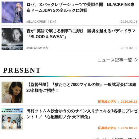
ロゼ、ヌバックレザーショーツで美脚全開 BLACKPINK東
京ドーム3DAYSの全ルックに注目
#BLACKPINK
#ロゼ
2026.02.03
杏が“英語で演じる刑事”に挑戦 国境を越えるバディドラマ
『BLOOD & SWEAT』
#WOWOW
#杏
2026.02.02
ニュース記事一覧
PRESENT
【監督登壇】『猫たちと7000マイルの旅』一般試写会に10組
20名様をご招待！
応募締め切り： 2026.08.15
田村ツトム＆沙倉ゆうののサイン入りチェキを1名様にプレゼ
ント！／『心配無用ノ介 天下御免』
応募締め切り： 2026.08.20