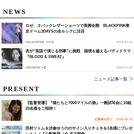
NEWS
ロゼ、ヌバックレザーショーツで美脚全開 BLACKPINK東
京ドーム3DAYSの全ルックに注目
#BLACKPINK
#ロゼ
2026.02.03
杏が“英語で演じる刑事”に挑戦 国境を越えるバディドラマ
『BLOOD & SWEAT』
#WOWOW
#杏
2026.02.02
ニュース記事一覧
PRESENT
【監督登壇】『猫たちと7000マイルの旅』一般試写会に10組
20名様をご招待！
応募締め切り： 2026.08.15
田村ツトム＆沙倉ゆうののサイン入りチェキを1名様にプレゼ
ント！／『心配無用ノ介 天下御免』