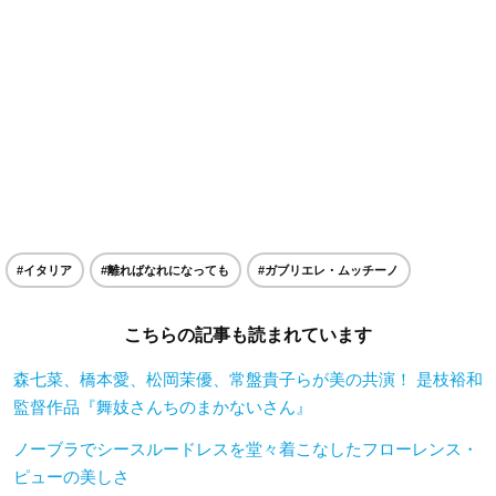
#イタリア
#離ればなれになっても
#ガブリエレ・ムッチーノ
こちらの記事も読まれています
森七菜、橋本愛、松岡茉優、常盤貴子らが美の共演！ 是枝裕和
監督作品『舞妓さんちのまかないさん』
ノーブラでシースルードレスを堂々着こなしたフローレンス・
ピューの美しさ