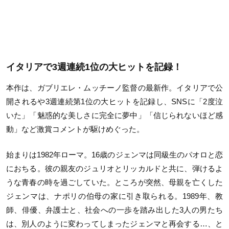
イタリアで3週連続1位の大ヒットを記録！
本作は、ガブリエレ・ムッチーノ監督の最新作。イタリアで公
開されるや3週連続第1位の大ヒットを記録し、SNSに「2度泣
いた」「魅惑的な美しさに完全に夢中」「信じられないほど感
動」など激賞コメントが駆けめぐった。
始まりは1982年ローマ。16歳のジェンマは同級生のパオロと恋
におちる。彼の親友のジュリオとリッカルドと共に、弾けるよ
うな青春の時を過ごしていた。ところが突然、母親を亡くした
ジェンマは、ナポリの伯母の家に引き取られる。1989年、教
師、俳優、弁護士と、社会への一歩を踏み出した3人の男たち
は、別人のように変わってしまったジェンマと再会する…、と