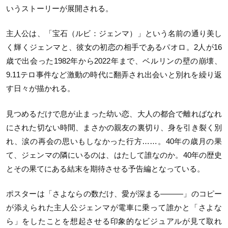
いうストーリーが展開される。
主人公は、「宝石（ルビ：ジェンマ）」という名前の通り美し
く輝くジェンマと、彼女の初恋の相手であるパオロ。2人が16
歳で出会った1982年から2022年まで、ベルリンの壁の崩壊、
9.11テロ事件など激動の時代に翻弄され出会いと別れを繰り返
す日々が描かれる。
見つめるだけで息が止まった幼い恋、大人の都合で離ればなれ
にされた切ない時間、まさかの親友の裏切り、身を引き裂く別
れ、涙の再会の思いもしなかった行方……。40年の歳月の果
て、ジェンマの隣にいるのは、はたして誰なのか。40年の歴史
とその果てにある結末を期待させる予告編となっている。
ポスターは「さよならの数だけ、愛が深まる―――」のコピー
が添えられた主人公ジェンマが電車に乗って誰かと「さよな
ら」をしたことを想起させる印象的なビジュアルが見て取れ