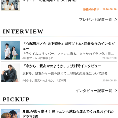
応募締め切り： 2026.08.20
プレゼント記事一覧
INTERVIEW
『心配無用ノ介 天下御免』田村ツトム×沙倉ゆうのインタビ
ュー
『侍タイムスリッパー』ファンに贈る、まさかのドラマ化！田村ツトム×沙倉ゆうのが語る『心配無用ノ介』撮影秘話
#田村ツトム
#沙倉ゆうの
2026.07.30
『今から、親友やめようか。』沢村玲インタビュー
沢村玲、親友から一線を越えて…理想の恋愛像について語る
#今から、親友やめようか。
#沢村玲
2026.06.20
インタビュー記事一覧
PICKUP
夏BLが真っ盛り！ 胸キュンも感動も運んでくれるおすすめ
ドラマ3選