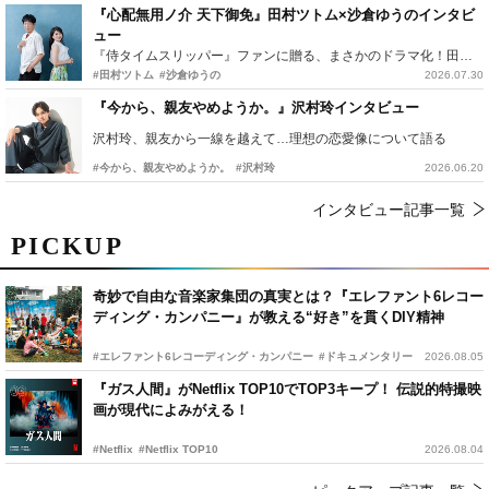
『心配無用ノ介 天下御免』田村ツトム×沙倉ゆうのインタビ
ュー
『侍タイムスリッパー』ファンに贈る、まさかのドラマ化！田村ツトム×沙倉ゆうのが語る『心配無用ノ介』撮影秘話
#田村ツトム
#沙倉ゆうの
2026.07.30
『今から、親友やめようか。』沢村玲インタビュー
沢村玲、親友から一線を越えて…理想の恋愛像について語る
#今から、親友やめようか。
#沢村玲
2026.06.20
インタビュー記事一覧
PICKUP
奇妙で自由な音楽家集団の真実とは？『エレファント6レコー
ディング・カンパニー』が教える“好き”を貫くDIY精神
#エレファント6レコーディング・カンパニー
#ドキュメンタリー
2026.08.05
『ガス人間』がNetflix TOP10でTOP3キープ！ 伝説的特撮映
画が現代によみがえる！
#Netflix
#Netflix TOP10
2026.08.04