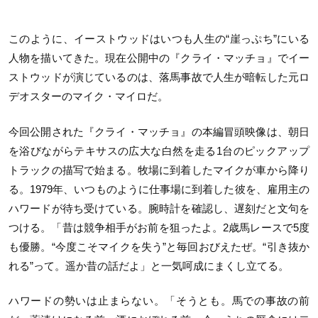
このように、イーストウッドはいつも人生の“崖っぷち”にいる
人物を描いてきた。現在公開中の『クライ・マッチョ』でイー
ストウッドが演じているのは、落馬事故で人生が暗転した元ロ
デオスターのマイク・マイロだ。
今回公開された『クライ・マッチョ』の本編冒頭映像は、朝日
を浴びながらテキサスの広大な白然を走る1台のピックアップ
トラックの描写で始まる。牧場に到着したマイクが車から降り
る。1979年、いつものように仕事場に到着した彼を、雇用主の
ハワードが待ち受けている。腕時計を確認し、遅刻だと文句を
つける。「昔は競争相手がお前を狙ったよ。2歳馬レースで5度
も優勝。“今度こそマイクを失う”と毎回おびえたぜ。“引き抜か
れる”って。遥か昔の話だよ」と一気呵成にまくし立てる。
ハワードの勢いは止まらない。「そうとも。馬での事故の前