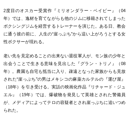
2度目のオスカー受賞作『ミリオンダラー・ベイビー』（04
年）では、逸材を育てながらも他のジムに移籍されてしまった
ボクシングジムを経営するトレーナーを演じた。ある日、教会
に通う彼の前に、人生の“崖っぷち”から這い上がろうとする女
性ボクサーが現れる。
老い先を見定めることの出来ない退役軍人が、モン族の少年と
出会うことで生きる意味を見出した『グラン・トリノ』（08
年）。農園も自宅も抵当に入り、疎遠となった家族からも見放
された“崖っぷち”の男はメキシコの麻薬カルテルの『運び屋』
（18年）を引き受ける。実話の映画化作品『リチャード・ジュ
エル』（19年）では、爆破物を発見して英雄とされた警備員
が、メディアによってテロの容疑者とされ崖っぷちに追いつめ
られた。