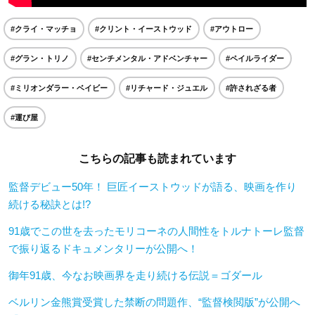
#クライ・マッチョ
#クリント・イーストウッド
#アウトロー
#グラン・トリノ
#センチメンタル・アドベンチャー
#ペイルライダー
#ミリオンダラー・ベイビー
#リチャード・ジュエル
#許されざる者
#運び屋
こちらの記事も読まれています
監督デビュー50年！ 巨匠イーストウッドが語る、映画を作り
続ける秘訣とは!?
91歳でこの世を去ったモリコーネの人間性をトルナトーレ監督
で振り返るドキュメンタリーが公開へ！
御年91歳、今なお映画界を走り続ける伝説＝ゴダール
ベルリン金熊賞受賞した禁断の問題作、“監督検閲版”が公開へ