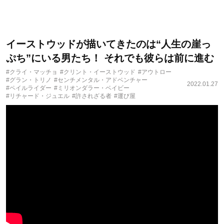
イーストウッドが描いてきたのは“人生の崖っ
ぷち”にいる男たち！ それでも彼らは前に進む
#クライ・マッチョ
#クリント・イーストウッド
#アウトロー
#グラン・トリノ
#センチメンタル・アドベンチャー
2022.01.27
#ペイルライダー
#ミリオンダラー・ベイビー
#リチャード・ジュエル
#許されざる者
#運び屋