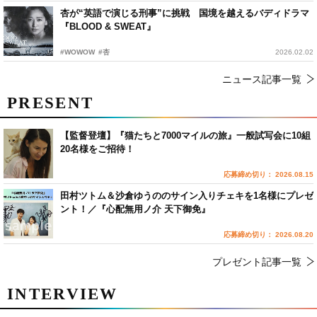
杏が“英語で演じる刑事”に挑戦 国境を越えるバディドラマ
『BLOOD & SWEAT』
#WOWOW
#杏
2026.02.02
ニュース記事一覧
PRESENT
【監督登壇】『猫たちと7000マイルの旅』一般試写会に10組
20名様をご招待！
応募締め切り： 2026.08.15
田村ツトム＆沙倉ゆうののサイン入りチェキを1名様にプレゼ
ント！／『心配無用ノ介 天下御免』
応募締め切り： 2026.08.20
プレゼント記事一覧
INTERVIEW