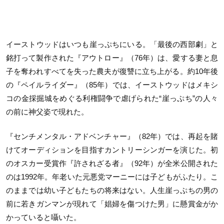
イーストウッドはいつも崖っぷちにいる。「最後の西部劇」と
銘打って製作された『アウトロー』（76年）は、愛する妻と息
子を奪われすべてを失った農夫が復讐に立ち上がる。約10年後
の『ペイルライダー』（85年）では、イーストウッドはメキシ
コの金採掘城をめぐる利権闘争で虐げられた“崖っぷち”の人々
の前に神父姿で現れた。
『センチメンタル・アドベンチャー』（82年）では、再起を賭
けてオーディションを目指すカントリーシンガーを演じた。初
のオスカー受賞作『許されざる者』（92年）が全米公開された
のは1992年。年老いた元悪党マーニーには子どもがふたり。こ
のままでは幼い子どもたちの将来はない。人生崖っぷちの男の
前に若きガンマンが現れて「娼婦を傷つけた男」に懸賞金がか
かっていると囁いた。