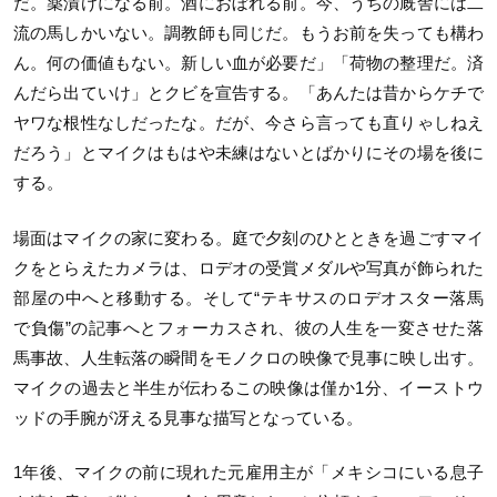
だ。薬漬けになる前。酒におぼれる前。今、うちの厩舎には二
流の馬しかいない。調教師も同じだ。もうお前を失っても構わ
ん。何の価値もない。新しい血が必要だ」「荷物の整理だ。済
んだら出ていけ」とクビを宣告する。「あんたは昔からケチで
ヤワな根性なしだったな。だが、今さら言っても直りゃしねえ
だろう」とマイクはもはや未練はないとばかりにその場を後に
する。
場面はマイクの家に変わる。庭で夕刻のひとときを過ごすマイ
クをとらえたカメラは、ロデオの受賞メダルや写真が飾られた
部屋の中へと移動する。そして“テキサスのロデオスター落馬
で負傷”の記事へとフォーカスされ、彼の人生を一変させた落
馬事故、人生転落の瞬間をモノクロの映像で見事に映し出す。
マイクの過去と半生が伝わるこの映像は僅か1分、イーストウ
ッドの手腕が冴える見事な描写となっている。
1年後、マイクの前に現れた元雇用主が「メキシコにいる息子