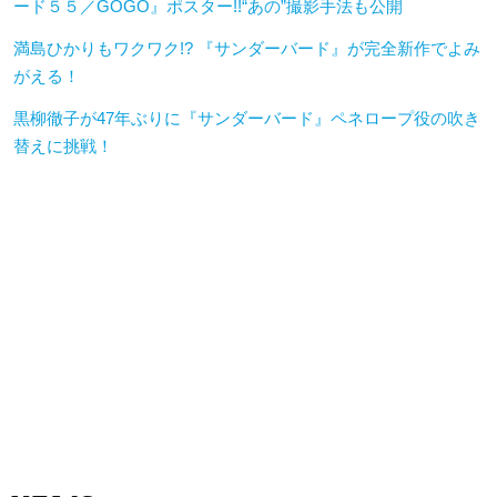
ード５５／GOGO』ポスター!!“あの”撮影手法も公開
満島ひかりもワクワク!? 『サンダーバード』が完全新作でよみ
がえる！
黒柳徹子が47年ぶりに『サンダーバード』ペネロープ役の吹き
替えに挑戦！