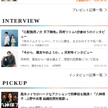
応募締め切り： 2026.08.20
プレゼント記事一覧
INTERVIEW
『心配無用ノ介 天下御免』田村ツトム×沙倉ゆうのインタビ
ュー
『侍タイムスリッパー』ファンに贈る、まさかのドラマ化！田村ツトム×沙倉ゆうのが語る『心配無用ノ介』撮影秘話
#田村ツトム
#沙倉ゆうの
2026.07.30
『今から、親友やめようか。』沢村玲インタビュー
沢村玲、親友から一線を越えて…理想の恋愛像について語る
#今から、親友やめようか。
#沢村玲
2026.06.20
インタビュー記事一覧
PICKUP
黒木メイサがハードなアクションで刑事役を熱演！『八神瑛
子 –上野中央署 組織犯罪対策課–』
#Hulu
#Hulu週間ランキング
2026.08.08