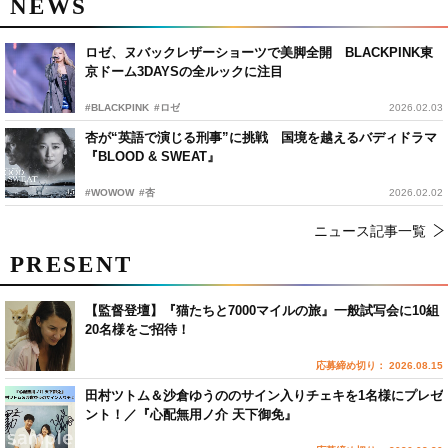
NEWS
ロゼ、ヌバックレザーショーツで美脚全開 BLACKPINK東
京ドーム3DAYSの全ルックに注目
#BLACKPINK
#ロゼ
2026.02.03
杏が“英語で演じる刑事”に挑戦 国境を越えるバディドラマ
『BLOOD & SWEAT』
#WOWOW
#杏
2026.02.02
ニュース記事一覧
PRESENT
【監督登壇】『猫たちと7000マイルの旅』一般試写会に10組
20名様をご招待！
応募締め切り： 2026.08.15
田村ツトム＆沙倉ゆうののサイン入りチェキを1名様にプレゼ
ント！／『心配無用ノ介 天下御免』