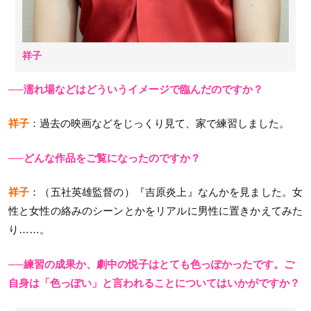
祥子
──濡れ場などはどういうイメージで臨んだのですか？
祥子
：過去の映画などをじっくり見て、家で練習しました。
──どんな作品をご覧になったのですか？
祥子
：（五社英雄監督の）『吉原炎上』なんかを見ました。女
性と女性の絡みのシーンとかをリアルに男性に置きかえてみた
り……。
──練習の成果か、劇中の悦子はとても色っぽかったです。ご
自身は「色っぽい」と言われることについてはいかがですか？