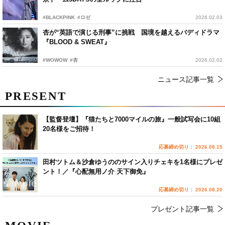
#BLACKPINK
#ロゼ
2026.02.03
杏が“英語で演じる刑事”に挑戦 国境を越えるバディドラマ
『BLOOD & SWEAT』
#WOWOW
#杏
2026.02.02
ニュース記事一覧
PRESENT
【監督登壇】『猫たちと7000マイルの旅』一般試写会に10組
20名様をご招待！
応募締め切り： 2026.08.15
田村ツトム＆沙倉ゆうののサイン入りチェキを1名様にプレゼ
ント！／『心配無用ノ介 天下御免』
応募締め切り： 2026.08.20
プレゼント記事一覧