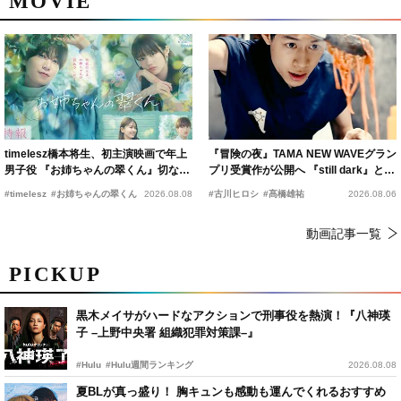
MOVIE
timelesz橋本将生、初主演映画で年上
『冒険の夜』TAMA NEW WAVEグラン
男子役 『お姉ちゃんの翠くん』切ない
プリ受賞作が公開へ 『still dark』と同
恋の幕開けを予感
時上映決定
#timelesz
#お姉ちゃんの翠くん
2026.08.08
#古川ヒロシ
#髙橋雄祐
2026.08.06
動画記事一覧
PICKUP
黒木メイサがハードなアクションで刑事役を熱演！『八神瑛
子 –上野中央署 組織犯罪対策課–』
#Hulu
#Hulu週間ランキング
2026.08.08
夏BLが真っ盛り！ 胸キュンも感動も運んでくれるおすすめ