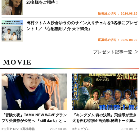
20名様をご招待！
応募締め切り： 2026.08.15
田村ツトム＆沙倉ゆうののサイン入りチェキを1名様にプレゼ
ント！／『心配無用ノ介 天下御免』
応募締め切り： 2026.08.20
プレゼント記事一覧
MOVIE
『冒険の夜』TAMA NEW WAVEグラン
『キングダム 魂の決戦』飛信隊が焚き
プリ受賞作が公開へ 『still dark』と同
火を囲む特別企画始動 秘蔵トーク満載
時上映決定
の“キングダムキャンプ”開催
#古川ヒロシ
#髙橋雄祐
2026.08.06
#キングダム
2026.08.06