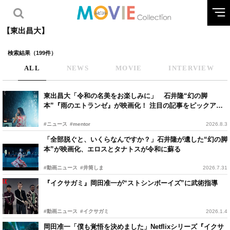
【東出昌大】
検索結果（199件）
ALL
NEWS
MOVIE
INTERVIEW
東出昌大「令和の名美をお楽しみに」 石井隆“幻の脚
本”『雨のエトランゼ』が映画化！ 注目の記事をピックアッ
プ
#ニュース
#mentor
2026.8.3
「全部脱ぐと、いくらなんですか？」石井隆が遺した“幻の脚
本”が映画化、エロスとタナトスが令和に蘇る
#動画ニュース
#井筒しま
2026.7.31
『イクサガミ』岡田准一が“ストシンボーイズ”に武術指導
#動画ニュース
#イクサガミ
2026.1.4
岡田准一「僕も覚悟を決めました」Netflixシリーズ『イクサ