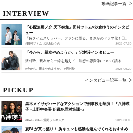
動画記事一覧
INTERVIEW
『心配無用ノ介 天下御免』田村ツトム×沙倉ゆうのインタビ
ュー
『侍タイムスリッパー』ファンに贈る、まさかのドラマ化！田村ツトム×沙倉ゆうのが語る『心配無用ノ介』撮影秘話
#田村ツトム
#沙倉ゆうの
2026.07.30
『今から、親友やめようか。』沢村玲インタビュー
沢村玲、親友から一線を越えて…理想の恋愛像について語る
#今から、親友やめようか。
#沢村玲
2026.06.20
インタビュー記事一覧
PICKUP
黒木メイサがハードなアクションで刑事役を熱演！『八神瑛
子 –上野中央署 組織犯罪対策課–』
#Hulu
#Hulu週間ランキング
2026.08.08
夏BLが真っ盛り！ 胸キュンも感動も運んでくれるおすすめ