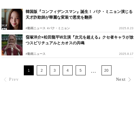
韓国版『コンフィデンスマン』誕生！ パク・ミニョン演じる
天才詐欺師が華麗な変装で悪党を翻弄
#動画ニュース
#パク・ミニョン
2025.8.23
窪塚洋介×松田龍平W主演『次元を超える』クセ者キャラが放
つスピリチュアルとカオスの共鳴
#動画ニュース
2025.8.17
...
1
2
3
4
5
20
Prev
Next