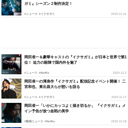
ガミ』シーズン２制作決定！
#ニュース
#イクサガミ
2025.12.21
岡田准一＆豪華キャストの『イクサガミ』が日本と世界で第1
位！ 迫力の殺陣で国内外を魅了
#ニュース
#Netflix
2025.12.2
岡田准一の渾身作『イクサガミ』配信記念イベント開催！ 二
宮和也、東出昌大らが想いを語る
#ニュース
#イクサガミ
2025.11.17
岡田准一「いかにカッコよく描き切るか」 『イクサガミ』メ
イン予告が放つ血戦の美学
#動画ニュース
#Netflix
2025.10.29