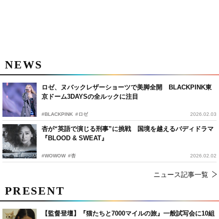
NEWS
ロゼ、ヌバックレザーショーツで美脚全開 BLACKPINK東
京ドーム3DAYSの全ルックに注目
#BLACKPINK
#ロゼ
2026.02.03
杏が“英語で演じる刑事”に挑戦 国境を越えるバディドラマ
『BLOOD & SWEAT』
#WOWOW
#杏
2026.02.02
ニュース記事一覧
PRESENT
【監督登壇】『猫たちと7000マイルの旅』一般試写会に10組