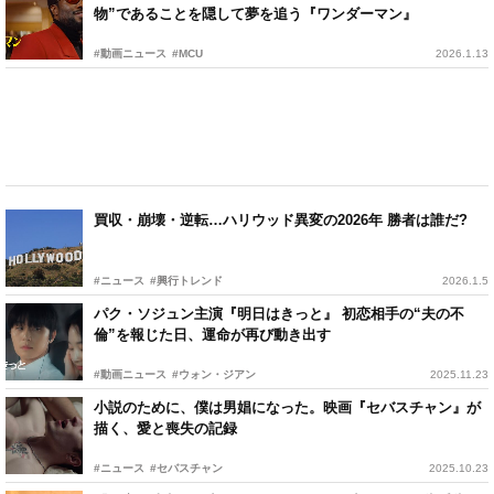
物”であることを隠して夢を追う『ワンダーマン』
#動画ニュース
#MCU
2026.1.13
買収・崩壊・逆転…ハリウッド異変の2026年 勝者は誰だ?
#ニュース
#興行トレンド
2026.1.5
パク・ソジュン主演『明日はきっと』 初恋相手の“夫の不
倫”を報じた日、運命が再び動き出す
#動画ニュース
#ウォン・ジアン
2025.11.23
小説のために、僕は男娼になった。映画『セバスチャン』が
描く、愛と喪失の記録
#ニュース
#セバスチャン
2025.10.23