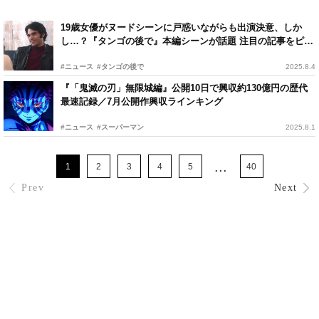
19歳女優がヌードシーンに戸惑いながらも出演決意、しか
し…？『タンゴの後で』本編シーンが話題 注目の記事をピッ
クアップ！
#ニュース
#タンゴの後で
2025.8.4
『「鬼滅の刃」無限城編』公開10日で興収約130億円の歴代
最速記録／7月公開作興収ラインキング
#ニュース
#スーパーマン
2025.8.1
...
1
2
3
4
5
40
Prev
Next