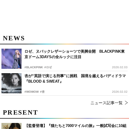
NEWS
ロゼ、ヌバックレザーショーツで美脚全開 BLACKPINK東
京ドーム3DAYSの全ルックに注目
#BLACKPINK
#ロゼ
2026.02.03
杏が“英語で演じる刑事”に挑戦 国境を越えるバディドラマ
『BLOOD & SWEAT』
#WOWOW
#杏
2026.02.02
ニュース記事一覧
PRESENT
【監督登壇】『猫たちと7000マイルの旅』一般試写会に10組