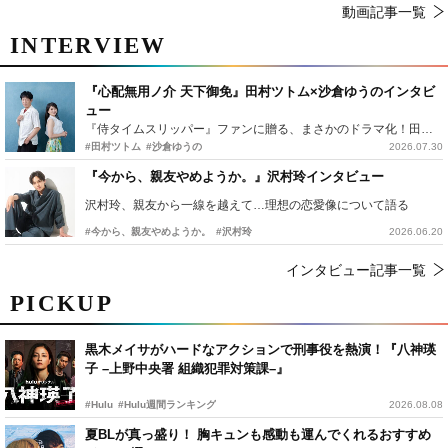
動画記事一覧
INTERVIEW
『心配無用ノ介 天下御免』田村ツトム×沙倉ゆうのインタビ
ュー
『侍タイムスリッパー』ファンに贈る、まさかのドラマ化！田村ツトム×沙倉ゆうのが語る『心配無用ノ介』撮影秘話
#田村ツトム
#沙倉ゆうの
2026.07.30
『今から、親友やめようか。』沢村玲インタビュー
沢村玲、親友から一線を越えて…理想の恋愛像について語る
#今から、親友やめようか。
#沢村玲
2026.06.20
インタビュー記事一覧
PICKUP
黒木メイサがハードなアクションで刑事役を熱演！『八神瑛
子 –上野中央署 組織犯罪対策課–』
#Hulu
#Hulu週間ランキング
2026.08.08
夏BLが真っ盛り！ 胸キュンも感動も運んでくれるおすすめ