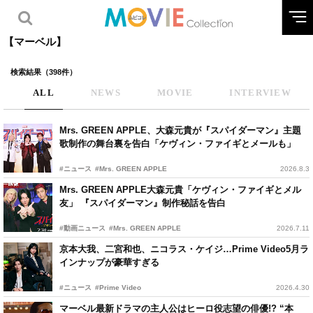
【マーベル】
検索結果（398件）
ALL
NEWS
MOVIE
INTERVIEW
Mrs. GREEN APPLE、大森元貴が『スパイダーマン』主題
歌制作の舞台裏を告白「ケヴィン・ファイギとメールも」
#ニュース
#Mrs. GREEN APPLE
2026.8.3
Mrs. GREEN APPLE大森元貴「ケヴィン・ファイギとメル
友」 『スパイダーマン』制作秘話を告白
#動画ニュース
#Mrs. GREEN APPLE
2026.7.11
京本大我、二宮和也、ニコラス・ケイジ…Prime Video5月ラ
インナップが豪華すぎる
#ニュース
#Prime Video
2026.4.30
マーベル最新ドラマの主人公はヒーロ役志望の俳優!? “本