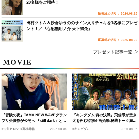
20名様をご招待！
応募締め切り： 2026.08.15
田村ツトム＆沙倉ゆうののサイン入りチェキを1名様にプレゼ
ント！／『心配無用ノ介 天下御免』
応募締め切り： 2026.08.20
プレゼント記事一覧
MOVIE
『冒険の夜』TAMA NEW WAVEグラン
『キングダム 魂の決戦』飛信隊が焚き
プリ受賞作が公開へ 『still dark』と同
火を囲む特別企画始動 秘蔵トーク満載
時上映決定
の“キングダムキャンプ”開催
#古川ヒロシ
#髙橋雄祐
2026.08.06
#キングダム
2026.08.06